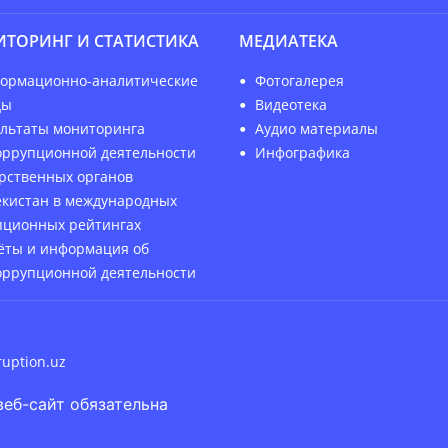
ТОРИНГ И СТАТИСТИКА
МЕДИАТЕКА
ормационно-аналитические
Фотогалерея
ды
Видеотека
ультаты мониторинга
Аудио материалы
оррупционной деятельности
Инфографика
арственных органов
екистан в международных
пционных рейтингах
ёты и информация об
оррупционной деятельности
ruption.uz
веб-сайт обязательна