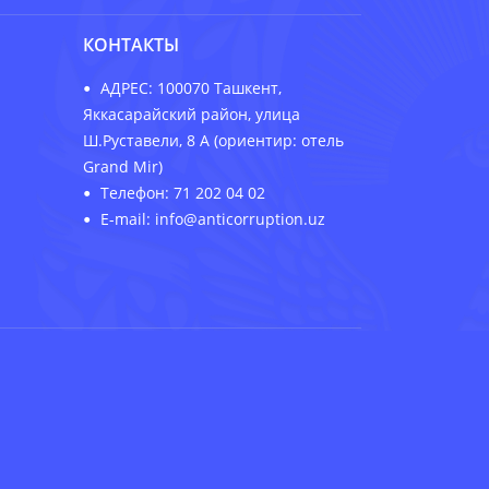
КОНТАКТЫ
АДРЕС: 100070 Ташкент,
Яккасарайский район, улица
Ш.Руставели, 8 А (ориентир: отель
Grand Mir)
Телефон: 71 202 04 02
E-mail: info@anticorruption.uz