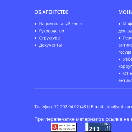
ОБ АГЕНТСТВЕ
МОНИ
Национальный совет
Инф
Руководство
докла
Структура
Рез
Документы
антик
госуд
Узб
корру
Отч
антик
Телефон: 71 202 04 02 (431) E-mail:
info@anticor
При перепечатке материалов ссылка на 