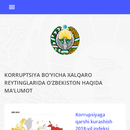
KORRUPTSIYA BO'YICHA XALQARO
O'ZBEKISTON
REYTINGLARIDA O'ZBEKISTON HAQIDA
RESPUBLIKASI
MA'LUMOT
KORRUPSIYAGA
QARSHI
KURASHISH
AGENTLIGI
Korrupsiyaga
qarshi kurashish
2018-yil indeksi