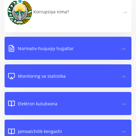
Korrupsiya nima?
Normativ-huquqiy hujjatlar
Monitoring va statistika
Elektron kutubxona
Jamoatchilik kengashi