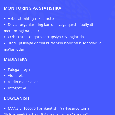
MONITORING VA STATISTIKA
Axborot-tahliliy ma'lumotlar
Davlat organlarining korrupsiyaga qarshi faoliyati
monitoringi natijalari
O‘zbekiston xalqaro korrupsiya reytinglarida
Korruptsiyaga qarshi kurashish bo‘yicha hisobotlar va
ma’lumotlar
MEDIATEKA
Fotogalereya
Videoteka
Audio materiallar
Infografika
BOG'LANISH
MANZIL: 100070 Toshkent sh., Yakkasaroy tumani,
Sh.Rustaveli ko‘chasi, 8 A (mo‘ljal: sobiq “Rossiya”