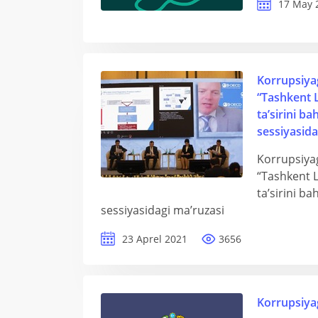
17 May 
Korrupsiyag
“Tashkent L
ta’sirini b
sessiyasid
Korrupsiyag
“Tashkent L
ta’sirini b
sessiyasidagi ma’ruzasi
23 Aprel 2021
3656
Korrupsiya