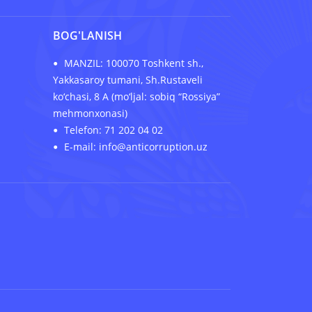
BOG'LANISH
MANZIL: 100070 Toshkent sh.,
Yakkasaroy tumani, Sh.Rustaveli
ko‘chasi, 8 A (mo‘ljal: sobiq “Rossiya”
mehmonxonasi)
Telefon: 71 202 04 02
E-mail: info@anticorruption.uz