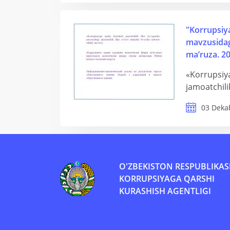
"Korrupsiya
mavzusidagi 
ma’ruza. 20
«Korrupsiya
jamoatchilik
03 Deka
O'ZBEKISTON RESPUBLIKAS
KORRUPSIYAGA QARSHI
KURASHISH AGENTLIGI