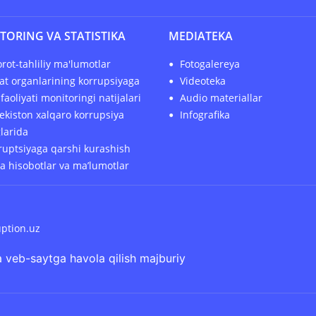
TORING VA STATISTIKA
MEDIATEKA
rot-tahliliy ma'lumotlar
Fotogalereya
at organlarining korrupsiyaga
Videoteka
faoliyati monitoringi natijalari
Audio materiallar
ekiston xalqaro korrupsiya
Infografika
glarida
uptsiyaga qarshi kurashish
ha hisobotlar va ma’lumotlar
uption.uz
 veb-saytga havola qilish majburiy