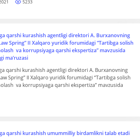
2021
5233
a qarshi kurashish agentligi direktori A. Burxanovning
aw Spring” II Xalqaro yuridik forumidagi “Tartibga solish
aholash va korrupsiyaga qarshi ekspertiza” mavzusida
agi ma’ruzasi
a qarshi kurashish agentligi direktori A. Burxanovning
aw Spring” II Xalqaro yuridik forumidagi “Tartibga solish
aholash va korrupsiyaga qarshi ekspertiza” mavzusida
ga qarshi kurashish umummilliy birdamlikni talab etadi