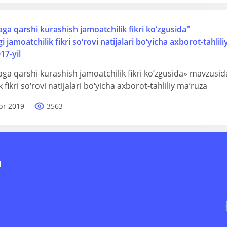
ga qarshi kurashish jamoatchilik fikri ko‘zgusida"
jamoatchilik fikri so‘rovi natijalari bo‘yicha axborot-tahlili
17-yil
ga qarshi kurashish jamoatchilik fikri ko‘zgusida» mavzusid
 fikri so‘rovi natijalari bo‘yicha axborot-tahliliy ma’ruza
br 2019
3563
I