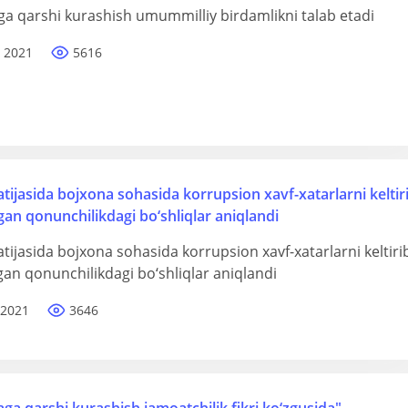
a qarshi kurashish umummilliy birdamlikni talab etadi
 2021
5616
tijasida bojxona sohasida korrupsion xavf-xatarlarni keltir
an qonunchilikdagi bo‘shliqlar aniqlandi
tijasida bojxona sohasida korrupsion xavf-xatarlarni keltiri
an qonunchilikdagi bo‘shliqlar aniqlandi
 2021
3646