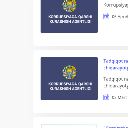
Korrupsiyag
06 Aprel
Tadqiqot na
chiqarayotg
Tadqiqot na
chiqarayotg
02 Mart