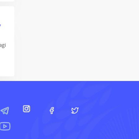
y
agi