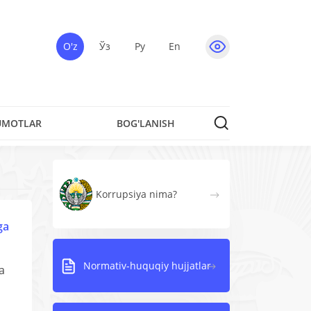
O'z
Ўз
Ру
En
UMOTLAR
BOG'LANISH
Korrupsiya nima?
ga
Normativ-huquqiy hujjatlar
a