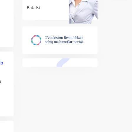
Batafsil
ib
b