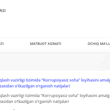
ASI
TI
MATBUOT XIZMATI
OCHIQ MA’L
aqlash vazirligi tizimida “Korrupsiyasiz soha” loyihasini amal
zasidan o‘tkazilgan o‘rganish natijalari
aqlash vazirligi tizimida “Korrupsiyasiz soha” loyihasini amalg
zasidan o‘tkazilgan o‘rganish natijalari