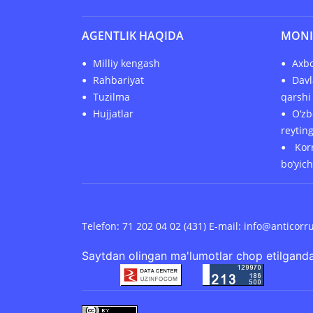
AGENTLIK HAQIDA
MONI
Milliy kengash
Axbo
Rahbariyat
Davl
Tuzilma
qarshi 
Hujjatlar
O‘zb
reytin
Korr
bo‘yic
Telefon: 71 202 04 02 (431) E-mail:
info@anticorr
Saytdan olingan ma'lumotlar chop etilganda