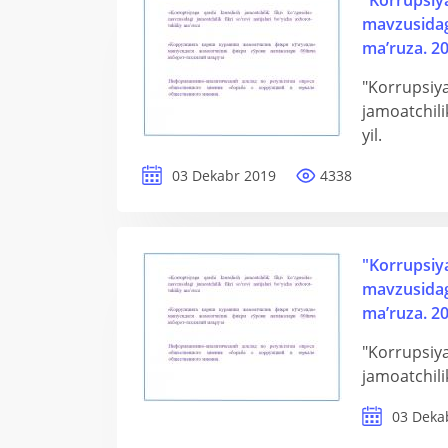
"Korrupsiya
mavzusidagi 
ma’ruza. 20
"Korrupsiya
jamoatchilik
yil.
03 Dekabr 2019
4338
"Korrupsiya
mavzusidagi 
ma’ruza. 20
"Korrupsiya
jamoatchilik
03 Deka