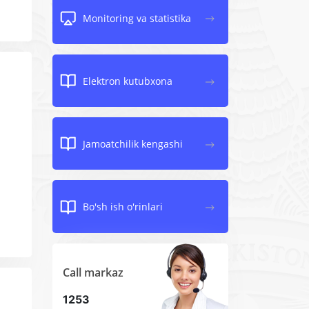
Monitoring va statistika
Elektron kutubxona
Jamoatchilik kengashi
Bo'sh ish o'rinlari
Call markaz
1253