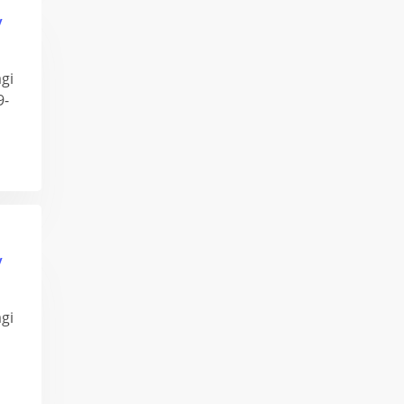
y
gi
9-
y
gi