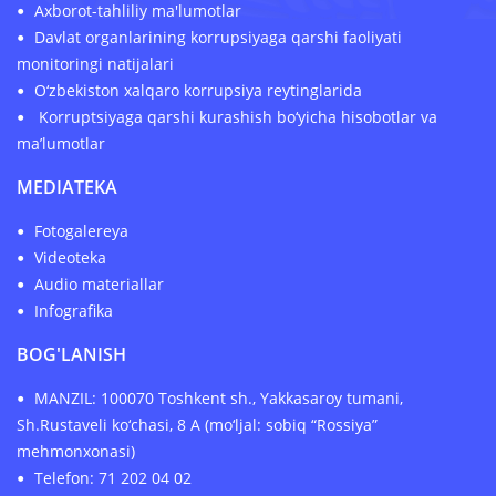
Axborot-tahliliy ma'lumotlar
Davlat organlarining korrupsiyaga qarshi faoliyati
monitoringi natijalari
O‘zbekiston xalqaro korrupsiya reytinglarida
Korruptsiyaga qarshi kurashish bo‘yicha hisobotlar va
ma’lumotlar
MEDIATEKA
Fotogalereya
Videoteka
Audio materiallar
Infografika
BOG'LANISH
MANZIL: 100070 Toshkent sh., Yakkasaroy tumani,
Sh.Rustaveli ko‘chasi, 8 A (mo‘ljal: sobiq “Rossiya”
mehmonxonasi)
Telefon: 71 202 04 02