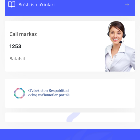
Bo'sh ish o'rinlari
Call markaz
1253
Batafsil