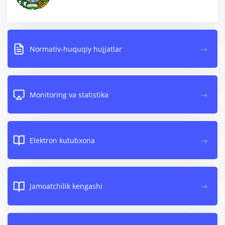
Normativ-huquqiy hujjatlar
Monitoring va statistika
Elektron kutubxona
Jamoatchilik kengashi