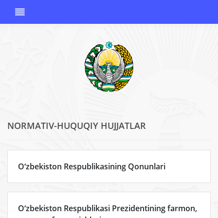
NORMATIV-HUQUQIY HUJJATLAR
O'ZBEKISTON
RESPUBLIKASI
KORRUPSIYAGA
QARSHI
O‘zbekiston Respublikasining Qonunlari
KURASHISH
AGENTLIGI
O‘zbekiston Respublikasi Prezidentining farmon,