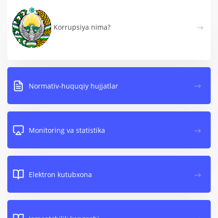
Korrupsiya nima?
Normativ-huquqiy hujjatlar
Monitoring va statistika
Elektron kutubxona