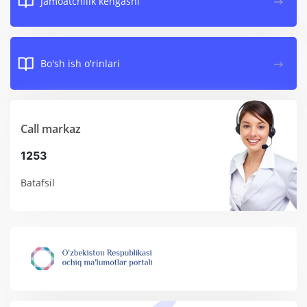
Jamoatchilik kengashi
Bo'sh ish o'rinlari
Call markaz
1253
Batafsil