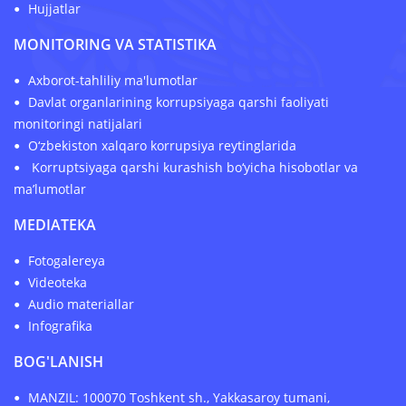
Hujjatlar
MONITORING VA STATISTIKA
Axborot-tahliliy ma'lumotlar
Davlat organlarining korrupsiyaga qarshi faoliyati
monitoringi natijalari
O‘zbekiston xalqaro korrupsiya reytinglarida
Korruptsiyaga qarshi kurashish bo‘yicha hisobotlar va
ma’lumotlar
MEDIATEKA
Fotogalereya
Videoteka
Audio materiallar
Infografika
BOG'LANISH
MANZIL: 100070 Toshkent sh., Yakkasaroy tumani,