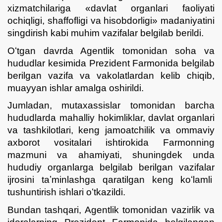
xizmatchilariga «davlat organlari faoliyati
ochiqligi, shaffofligi va hisobdorligi» madaniyatini
singdirish kabi muhim vazifalar belgilab berildi.
Oʻtgan davrda Agentlik tomonidan soha va
hududlar kesimida Prezident Farmonida belgilab
berilgan vazifa va vakolatlardan kelib chiqib,
muayyan ishlar amalga oshirildi.
Jumladan, mutaxassislar tomonidan barcha
hududlarda mahalliy hokimliklar, davlat organlari
va tashkilotlari, keng jamoatchilik va ommaviy
axborot vositalari ishtirokida Farmonning
mazmuni va ahamiyati, shuningdek unda
hududiy organlarga belgilab berilgan vazifalar
ijrosini taʼminlashga qaratilgan keng koʻlamli
tushuntirish ishlari oʻtkazildi.
Bundan tashqari, Agentlik tomonidan vazirlik va