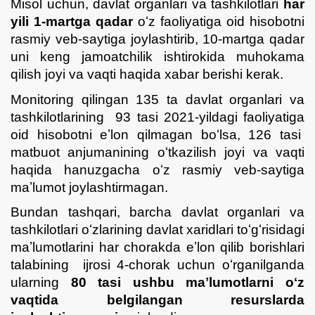
Misol uchun, davlat organlari va tashkilotlari
har
yili
1-martga qadar
oʻz faoliyatiga oid hisobotni
rasmiy veb-saytiga joylashtirib, 10-martga qadar
uni keng jamoatchilik ishtirokida muhokama
qilish joyi va vaqti haqida xabar berishi kerak.
Monitoring qilingan 135 ta davlat organlari va
tashkilotlarining 93 tasi 2021-yildagi faoliyatiga
oid hisobotni eʼlon qilmagan boʻlsa, 126 tasi
matbuot anjumanining oʻtkazilish joyi va vaqti
haqida hanuzgacha oʻz rasmiy veb-saytiga
maʼlumot joylashtirmagan.
Bundan tashqari, barcha davlat organlari va
tashkilotlari oʻzlarining davlat xaridlari toʻgʻrisidagi
maʼlumotlarini har chorakda eʼlon qilib borishlari
talabining ijrosi 4-chorak uchun oʻrganilganda
ularning
80 tasi ushbu maʼlumotlarni oʻz
vaqtida belgilangan resurslarda