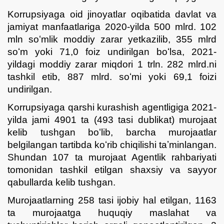
Korrupsiyaga oid jinoyatlar oqibatida davlat va
jamiyat manfaatlariga 2020-yilda 500 mlrd. 102
mln soʻmlik moddiy zarar yetkazilib, 355 mlrd
soʻm yoki 71,0 foiz undirilgan boʻlsa, 2021-
yildagi moddiy zarar miqdori 1 trln. 282 mlrd.ni
tashkil etib, 887 mlrd. soʻmi yoki 69,1 foizi
undirilgan.
Korrupsiyaga qarshi kurashish agentligiga 2021-
yilda jami 4901 ta (493 tasi dublikat) murojaat
kelib tushgan boʻlib, barcha murojaatlar
belgilangan tartibda koʻrib chiqilishi taʼminlangan.
Shundan 107 ta murojaat Agentlik rahbariyati
tomonidan tashkil etilgan shaxsiy va sayyor
qabullarda kelib tushgan.
Murojaatlarning 258 tasi ijobiy hal etilgan, 1163
ta murojaatga huquqiy maslahat va