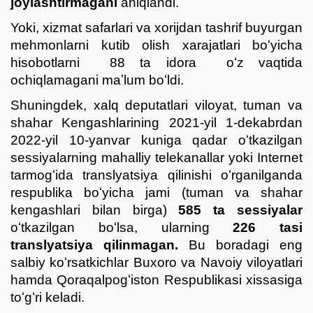
joylashtirmagani
aniqlandi.
Yoki, xizmat safarlari va xorijdan tashrif buyurgan
mehmonlarni kutib olish xarajatlari boʻyicha
hisobotlarni 88 ta idora oʻz vaqtida
ochiqlamagani maʼlum boʻldi.
Shuningdek, xalq deputatlari viloyat, tuman va
shahar Kengashlarining 2021-yil 1-dekabrdan
2022-yil 10-yanvar kuniga qadar oʻtkazilgan
sessiyalarning mahalliy telekanallar yoki Internet
tarmogʻida translyatsiya qilinishi oʻrganilganda
respublika boʻyicha jami (tuman va shahar
kengashlari bilan birga)
585 ta sessiyalar
oʻtkazilgan boʻlsa, ularning
226 tasi
translyatsiya qilinmagan.
Bu boradagi eng
salbiy koʻrsatkichlar Buxoro va Navoiy viloyatlari
hamda Qoraqalpogʻiston Respublikasi xissasiga
toʻgʻri keladi.