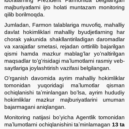
idoralarning Prezident Farmonida belgilangan
majburiyatlarni ijro holati muntazam monitoring
qilib borilmoqda.
Jumladan, Farmon talablariga muvofiq, mahalliy
davlat hokimliklari mahalliy byudjetlarning har
chorak yakunida shakllantiriladigan daromadlar
va xarajatlar smetasi, rejadan orttirilib bajarilgan
qismi hamda mazkur mablagʻlar yoʻnaltirilgan
maqsadlar toʻgʻrisidagi maʼlumotlarni rasmiy veb-
saytlariga joylashtirish vazifasi belgilangan.
Oʻrganish davomida ayrim mahalliy hokimliklar
tomonidan yuqoridagi maʼlumotlar qisman
ochiqlanishi taʼminlangan boʻlsa, ayrim hududiy
hokimliklar mazkur majburiyatlarini umuman
bajarmagani aniqlangan.
Monitoring natijasi boʻyicha Agentlik tomonidan
maʼlumotlarni ochiqlanishini taʼminlamagan
13 ta