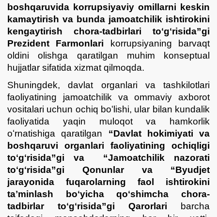
boshqaruvida korrupsiyaviy omillarni keskin
kamaytirish va bunda jamoatchilik ishtirokini
kengaytirish chora-tadbirlari toʻgʻrisida”gi
Prezident Farmonlari
korrupsiyaning barvaqt
oldini olishga qaratilgan muhim konseptual
hujjatlar sifatida xizmat qilmoqda.
Shuningdek, davlat organlari va tashkilotlari
faoliyatining jamoatchilik va ommaviy axborot
vositalari uchun ochiq boʻlishi, ular bilan kundalik
faoliyatida yaqin muloqot va hamkorlik
oʻrnatishiga qaratilgan
“Davlat hokimiyati va
boshqaruvi organlari faoliyatining ochiqligi
toʻgʻrisida”gi va “Jamoatchilik nazorati
toʻgʻrisida”gi Qonunlar va “Byudjet
jarayonida fuqarolarning faol ishtirokini
taʼminlash boʻyicha qoʻshimcha chora-
tadbirlar toʻgʻrisida”gi Qarorlari
barcha