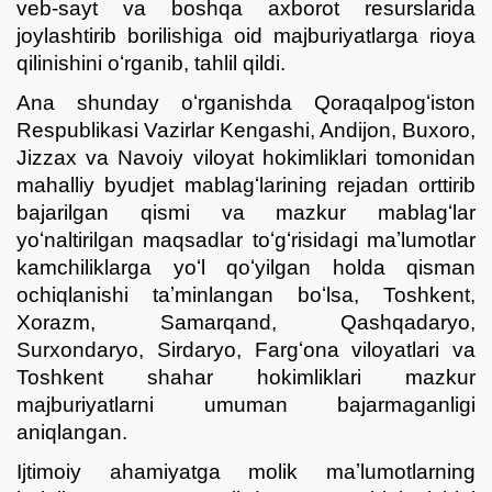
veb-sayt va boshqa axborot resurslarida
joylashtirib borilishiga oid majburiyatlarga rioya
qilinishini oʻrganib, tahlil qildi.
Ana shunday oʻrganishda Qoraqalpogʻiston
Respublikasi Vazirlar Kengashi, Andijon, Buxoro,
Jizzax va Navoiy viloyat hokimliklari tomonidan
mahalliy byudjet mablagʻlarining rejadan orttirib
bajarilgan qismi va mazkur mablagʻlar
yoʻnaltirilgan maqsadlar toʻgʻrisidagi maʼlumotlar
kamchiliklarga yoʻl qoʻyilgan holda qisman
ochiqlanishi taʼminlangan boʻlsa, Toshkent,
Xorazm, Samarqand, Qashqadaryo,
Surxondaryo, Sirdaryo, Fargʻona viloyatlari va
Toshkent shahar hokimliklari mazkur
majburiyatlarni umuman bajarmaganligi
aniqlangan.
Ijtimoiy ahamiyatga molik maʼlumotlarning