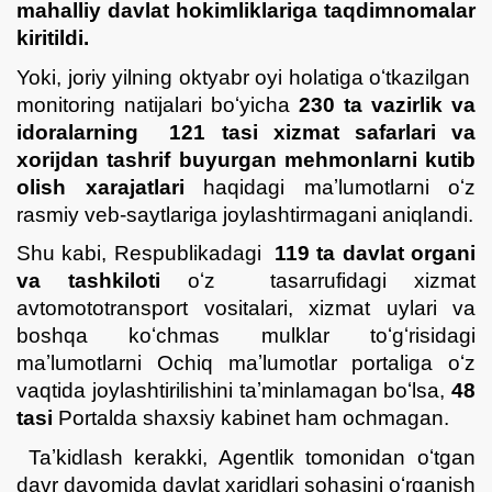
mahalliy davlat hokimliklariga taqdimnomalar
kiritildi.
Yoki, joriy yilning oktyabr oyi holatiga oʻtkazilgan
monitoring natijalari boʻyicha
230 ta vazirlik va
idoralarning 121 tasi xizmat safarlari va
xorijdan tashrif buyurgan mehmonlarni kutib
olish xarajatlari
haqidagi maʼlumotlarni oʻz
rasmiy veb-saytlariga joylashtirmagani aniqlandi.
Shu kabi, Respublikadagi
119 ta davlat organi
va tashkiloti
oʻz tasarrufidagi xizmat
avtomototransport vositalari, xizmat uylari va
boshqa koʻchmas mulklar toʻgʻrisidagi
maʼlumotlarni Ochiq maʼlumotlar portaliga oʻz
vaqtida joylashtirilishini taʼminlamagan boʻlsa,
48
tasi
Portalda shaxsiy kabinet ham ochmagan.
Taʼkidlash kerakki, Agentlik tomonidan oʻtgan
davr davomida davlat xaridlari sohasini oʻrganish