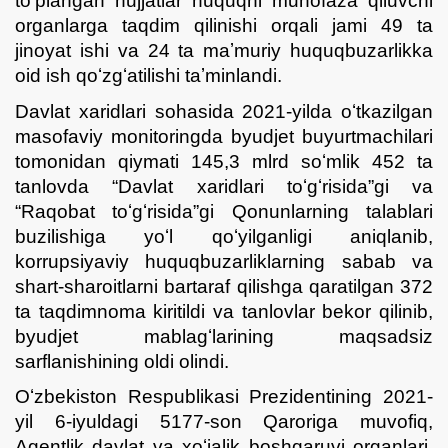
toʻplangan hujjatlar huquqni muhofaza qiluvchi
organlarga taqdim qilinishi orqali jami 49 ta
jinoyat ishi va 24 ta maʼmuriy huquqbuzarlikka
oid ish qoʻzgʻatilishi taʼminlandi.
Davlat xaridlari sohasida 2021-yilda oʻtkazilgan
masofaviy monitoringda byudjet buyurtmachilari
tomonidan qiymati 145,3 mlrd soʻmlik 452 ta
tanlovda “Davlat xaridlari toʻgʻrisida”gi va
“Raqobat toʻgʻrisida”gi Qonunlarning talablari
buzilishiga yoʻl qoʻyilganligi aniqlanib,
korrupsiyaviy huquqbuzarliklarning sabab va
shart-sharoitlarni bartaraf qilishga qaratilgan 372
ta taqdimnoma kiritildi va tanlovlar bekor qilinib,
byudjet mablagʻlarining maqsadsiz
sarflanishining oldi olindi.
Oʻzbekiston Respublikasi Prezidentining 2021-
yil 6-iyuldagi 5177-son Qaroriga muvofiq,
Agentlik davlat va xoʻjalik boshqaruvi organlari,