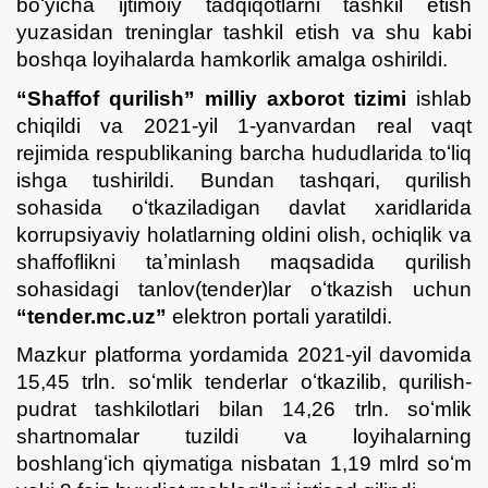
boʻyicha ijtimoiy tadqiqotlarni tashkil etish
yuzasidan treninglar tashkil etish va shu kabi
boshqa loyihalarda hamkorlik amalga oshirildi.
“Shaffof qurilish” milliy axborot tizimi
ishlab
chiqildi va 2021-yil 1-yanvardan real vaqt
rejimida respublikaning barcha hududlarida toʻliq
ishga tushirildi. Bundan tashqari, qurilish
sohasida oʻtkaziladigan davlat xaridlarida
korrupsiyaviy holatlarning oldini olish, ochiqlik va
shaffoflikni taʼminlash maqsadida qurilish
sohasidagi tanlov(tender)lar oʻtkazish uchun
“tender.mc.uz”
elektron portali yaratildi.
Mazkur platforma yordamida 2021-yil davomida
15,45 trln. soʻmlik tenderlar oʻtkazilib, qurilish-
pudrat tashkilotlari bilan 14,26 trln. soʻmlik
shartnomalar tuzildi va loyihalarning
boshlangʻich qiymatiga nisbatan 1,19 mlrd soʻm