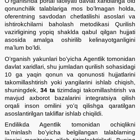
Oʻrganishda portal faoliyati davlat xaridlariga oid
qonunchilik talablariga mos boʻlmagan holda,
oferentning savdodan chetlatilishi asoslari va
ishtirokchilarni baholash metodikasi Qurilish
vazirligining yopiq shaklda qabul qilgan hujjati
asosida amalga oshirilib kelinayotganligini
maʼlum boʻldi.
Oʻrganish yakunlari boʻyicha Agentlik tomonidan
davlat xaridlari, shu jumladan qurilish sohasidagi
10 ga yaqin qonun va qonunosti hujjatlarini
takomillashtirish yoki yangilarini ishlab chiqish,
shuningdek,
34 ta
tizimdagi takomillashtirish va
mavjud axborot bazalarini integratsiya qilish
orqali inson omilini yoʻq qilishga qaratilgan
asoslantirilgan takliflar ishlab chiqildi.
Endilikda Agentlik tomonidan ochiqlikni
taʼminlash boʻyicha belgilangan talablarning