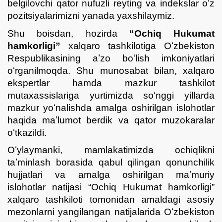
belgilovchi qator nufuzli reyting va indekslar oʻz
pozitsiyalarimizni yanada yaxshilaymiz.
Shu boisdan, hozirda
“Ochiq Hukumat
hamkorligi”
xalqaro tashkilotiga Oʻzbekiston
Respublikasining aʼzo boʻlish imkoniyatlari
oʻrganilmoqda. Shu munosabat bilan, xalqaro
ekspertlar hamda mazkur tashkilot
mutaxassislariga yurtimizda soʻnggi yillarda
mazkur yoʻnalishda amalga oshirilgan islohotlar
haqida maʼlumot berdik va qator muzokaralar
oʻtkazildi.
Oʻylaymanki, mamlakatimizda ochiqlikni
taʼminlash borasida qabul qilingan qonunchilik
hujjatlari va amalga oshirilgan maʼmuriy
islohotlar natijasi “Ochiq Hukumat hamkorligi”
xalqaro tashkiloti tomonidan amaldagi asosiy
mezonlarni yangilangan natijalarida Oʻzbekiston