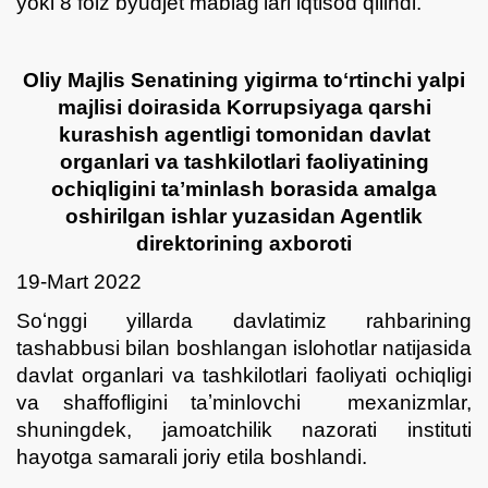
yoki 8 foiz byudjet mablagʻlari iqtisod qilindi.
Oliy Majlis Senatining yigirma toʻrtinchi yalpi
majlisi doirasida Korrupsiyaga qarshi
kurashish agentligi tomonidan davlat
organlari va tashkilotlari faoliyatining
ochiqligini taʼminlash borasida amalga
oshirilgan ishlar yuzasidan Agentlik
direktorining axboroti
19-Mart 2022
Soʻnggi yillarda davlatimiz rahbarining
tashabbusi bilan boshlangan islohotlar natijasida
davlat organlari va tashkilotlari faoliyati ochiqligi
va shaffofligini taʼminlovchi mexanizmlar,
shuningdek, jamoatchilik nazorati instituti
hayotga samarali joriy etila boshlandi.