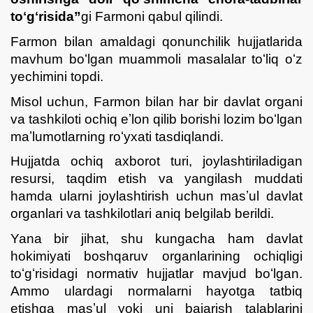
toʻgʻrisida”
gi Farmoni qabul qilindi.
Farmon bilan amaldagi qonunchilik hujjatlarida
mavhum boʻlgan muammoli masalalar toʻliq oʻz
yechimini topdi.
Misol uchun, Farmon bilan har bir davlat organi
va tashkiloti ochiq eʼlon qilib borishi lozim boʻlgan
maʼlumotlarning roʻyxati tasdiqlandi.
Hujjatda ochiq axborot turi, joylashtiriladigan
resursi, taqdim etish va yangilash muddati
hamda ularni joylashtirish uchun masʼul davlat
organlari va tashkilotlari aniq belgilab berildi.
Yana bir jihat, shu kungacha ham davlat
hokimiyati boshqaruv organlarining ochiqligi
toʻgʻrisidagi normativ hujjatlar mavjud boʻlgan.
Ammo ulardagi normalarni hayotga tatbiq
etishga masʼul yoki uni bajarish talablarini