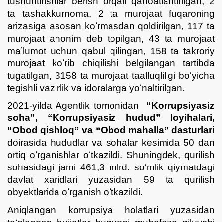
tushuntirishlar berish orqali qanoatlantirilgan, 2
ta tashakkurnoma, 2 ta murojaat fuqaroning
arizasiga asosan koʻrmasdan qoldirilgan, 117 ta
murojaat anonim deb topilgan, 43 ta murojaat
maʼlumot uchun qabul qilingan, 158 ta takroriy
murojaat koʻrib chiqilishi belgilangan tartibda
tugatilgan, 3158 ta murojaat taalluqliligi boʻyicha
tegishli vazirlik va idoralarga yoʻnaltirilgan.
2021-yilda Agentlik tomonidan
“Korrupsiyasiz
soha”, “Korrupsiyasiz hudud” loyihalari,
“Obod qishloq” va “Obod mahalla” dasturlari
doirasida hududlar va sohalar kesimida 50 dan
ortiq oʻrganishlar oʻtkazildi. Shuningdek, qurilish
sohasidagi jami 461,3 mlrd. soʻmlik qiymatdagi
davlat xaridlari yuzasidan 59 ta qurilish
obyektlarida oʻrganish oʻtkazildi.
Aniqlangan korrupsiya holatlari yuzasidan