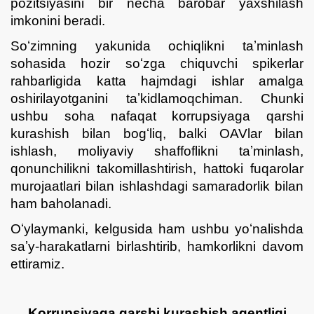
pozitsiyasini bir necha barobar yaxshilash
imkonini beradi.
Soʻzimning yakunida ochiqlikni taʼminlash
sohasida hozir soʻzga chiquvchi spikerlar
rahbarligida katta hajmdagi ishlar amalga
oshirilayotganini taʼkidlamoqchiman. Chunki
ushbu soha nafaqat korrupsiyaga qarshi
kurashish bilan bogʻliq, balki OAVlar bilan
ishlash, moliyaviy shaffoflikni taʼminlash,
qonunchilikni takomillashtirish, hattoki fuqarolar
murojaatlari bilan ishlashdagi samaradorlik bilan
ham baholanadi.
Oʻylaymanki, kelgusida ham ushbu yoʻnalishda
saʼy-harakatlarni birlashtirib, hamkorlikni davom
ettiramiz.
Korrupsiyaga qarshi kurashish agentligi