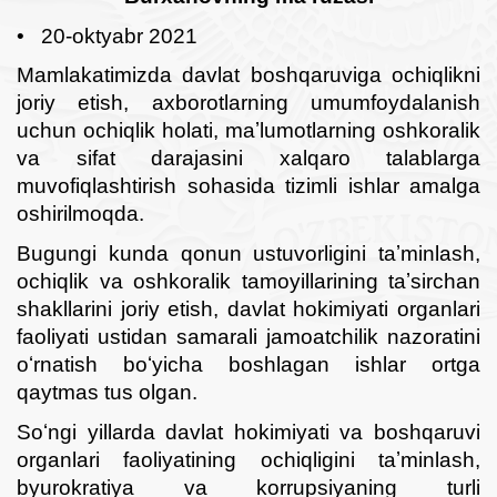
• 20-oktyabr 2021
Mamlakatimizda davlat boshqaruviga ochiqlikni
joriy etish, axborotlarning umumfoydalanish
uchun ochiqlik holati, maʼlumotlarning oshkoralik
va sifat darajasini xalqaro talablarga
muvofiqlashtirish sohasida tizimli ishlar amalga
oshirilmoqda.
Bugungi kunda qonun ustuvorligini taʼminlash,
ochiqlik va oshkoralik tamoyillarining taʼsirchan
shakllarini joriy etish, davlat hokimiyati organlari
faoliyati ustidan samarali jamoatchilik nazoratini
oʻrnatish boʻyicha boshlagan ishlar ortga
qaytmas tus olgan.
Soʻngi yillarda davlat hokimiyati va boshqaruvi
organlari faoliyatining ochiqligini taʼminlash,
byurokratiya va korrupsiyaning turli