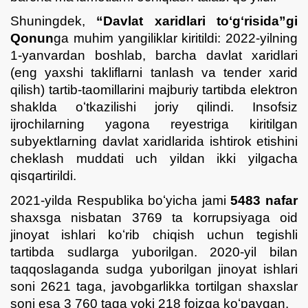
Shuningdek,
“Davlat xaridlari toʻgʻrisida”gi
Qonun
ga muhim yangiliklar kiritildi: 2022-yilning
1-yanvardan boshlab, barcha davlat xaridlari
(eng yaxshi takliflarni tanlash va tender xarid
qilish) tartib-taomillarini majburiy tartibda elektron
shaklda oʻtkazilishi joriy qilindi. Insofsiz
ijrochilarning yagona reyestriga kiritilgan
subyektlarning davlat xaridlarida ishtirok etishini
cheklash muddati uch yildan ikki yilgacha
qisqartirildi.
2021-yilda Respublika boʻyicha jami
5483 nafar
shaxsga nisbatan 3769 ta korrupsiyaga oid
jinoyat ishlari koʻrib chiqish uchun tegishli
tartibda sudlarga yuborilgan. 2020-yil bilan
taqqoslaganda sudga yuborilgan jinoyat ishlari
soni 2621 taga, javobgarlikka tortilgan shaxslar
soni esa 3 760 taga yoki 218 foizga koʻpaygan.