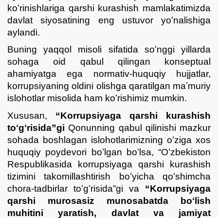
koʻrinishlariga qarshi kurashish mamlakatimizda
davlat siyosatining eng ustuvor yoʻnalishiga
aylandi.
Buning yaqqol misoli sifatida soʻnggi yillarda
sohaga oid qabul qilingan konseptual
ahamiyatga ega normativ-huquqiy hujjatlar,
korrupsiyaning oldini olishga qaratilgan maʼmuriy
islohotlar misolida ham koʻrishimiz mumkin.
Xususan,
“Korrupsiyaga qarshi kurashish
toʻgʻrisida”gi
Qonunning qabul qilinishi mazkur
sohada boshlagan islohotlarimizning oʻziga xos
huquqiy poydevori boʻlgan boʻlsa, “Oʻzbekiston
Respublikasida korrupsiyaga qarshi kurashish
tizimini takomillashtirish boʻyicha qoʻshimcha
chora-tadbirlar toʻgʻrisida”gi va
“Korrupsiyaga
qarshi murosasiz munosabatda boʻlish
muhitini yaratish, davlat va jamiyat