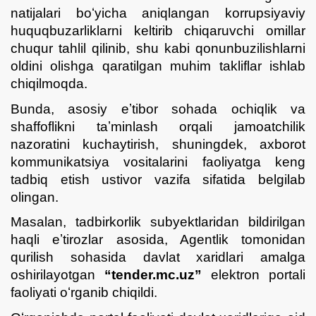
natijalari boʻyicha aniqlangan korrupsiyaviy
huquqbuzarliklarni keltirib chiqaruvchi omillar
chuqur tahlil qilinib, shu kabi qonunbuzilishlarni
oldini olishga qaratilgan muhim takliflar ishlab
chiqilmoqda.
Bunda, asosiy eʼtibor sohada ochiqlik va
shaffoflikni taʼminlash orqali jamoatchilik
nazoratini kuchaytirish, shuningdek, axborot
kommunikatsiya vositalarini faoliyatga keng
tadbiq etish ustivor vazifa sifatida belgilab
olingan.
Masalan, tadbirkorlik subyektlaridan bildirilgan
haqli eʼtirozlar asosida, Agentlik tomonidan
qurilish sohasida davlat xaridlari amalga
oshirilayotgan
“tender.mc.uz”
elektron portali
faoliyati oʻrganib chiqildi.