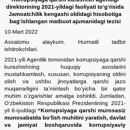
direktorining 2021-yildagi faoliyati toʻgʻrisida
Jamoatchilik kengashi oldidagi hisobotiga
bagʻishlangan matbuot ajumanidagi tezisi
10-Mart 2022
Assalomu alaykum. Hurmatli tadbir
ishtirokchilari.
2021-yili Agentlik tomonidan korrupsiyaga qarshi
kurashishning huquqiy asoslarini
mustahkamlash, xususan, korrupsiyaning oldini
olish va ushbu jinoyatlarga qarshi jazo
muqarrarligini taʼminlash boʻyicha bir qator
muhim oʻzgarishlar amalga oshirildi. Jumladan,
Oʻzbekiston Respublikasi Prezidentining 2021-
yil 6-iyuldagi
“Korrupsiyaga qarshi murosasiz
munosabatda boʻlish muhitini yaratish, davlat
va jamiyat boshqaruvida korrupsiyaviy