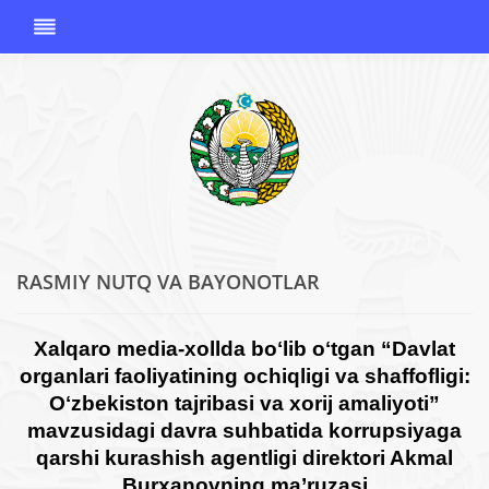
RASMIY NUTQ VA BAYONOTLAR
O'ZBEKISTON
RESPUBLIKASI
KORRUPSIYAGA
Xalqaro media-xollda boʻlib oʻtgan “Davlat
QARSHI
organlari faoliyatining ochiqligi va shaffofligi:
KURASHISH
Oʻzbekiston tajribasi va xorij amaliyoti”
AGENTLIGI
mavzusidagi davra suhbatida korrupsiyaga
qarshi kurashish agentligi direktori Akmal
Burxanovning ma
’
ruzasi