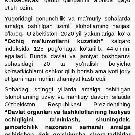
Konsepsiyasi qabul qilinganini alohida qayd
etish lozim.
Yuqoridagi qonunchilik va maʼmuriy sohalarda
amalga oshirilgan tizimli islohotlarning natijasi
oʻlaroq, Oʻzbekiston 2020-yil yakunlariga koʻra
“Ochiq maʼlumotlarni kuzatish”
xalqaro
indeksida 125 pogʻonaga koʻtarilib, 44-oʻrinni
egalladi. Bunda davlat va jamiyat boshqaruvi
sohasidagi 20 ta yoʻnalish boʻyicha
koʻrsatkichlarni oshkor qilib borish amaliyoti joriy
etilgani ham muhim ahamiyat kasb etdi.
Sohadagi soʻnggi yillarda amalga oshirilgan
islohotlarning uzviy va mantiqiy davomi sifatida
Oʻzbekiston Respublikasi Prezidentining
“Davlat organlari va tashkilotlarining faoliyati
ochiqligini taʼminlash, shuningdek,
jamoatchilik nazoratini samarali amalga
oshirishga doir qoʻshimcha chora-tadbirlar