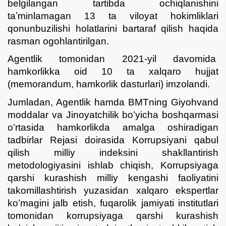
belgilangan tartibda ochiqlanishini
taʼminlamagan 13 ta viloyat hokimliklari
qonunbuzilishi holatlarini bartaraf qilish haqida
rasman ogohlantirilgan.
Agentlik tomonidan 2021-yil davomida
hamkorlikka oid 10 ta xalqaro hujjat
(memorandum, hamkorlik dasturlari) imzolandi.
Jumladan, Agentlik hamda BMTning Giyohvand
moddalar va Jinoyatchilik boʻyicha boshqarmasi
oʻrtasida hamkorlikda amalga oshiradigan
tadbirlar Rejasi doirasida Korrupsiyani qabul
qilish milliy indeksini shakllantirish
metodologiyasini ishlab chiqish, Korrupsiyaga
qarshi kurashish milliy kengashi faoliyatini
takomillashtirish yuzasidan xalqaro ekspertlar
koʻmagini jalb etish, fuqarolik jamiyati institutlari
tomonidan korrupsiyaga qarshi kurashish