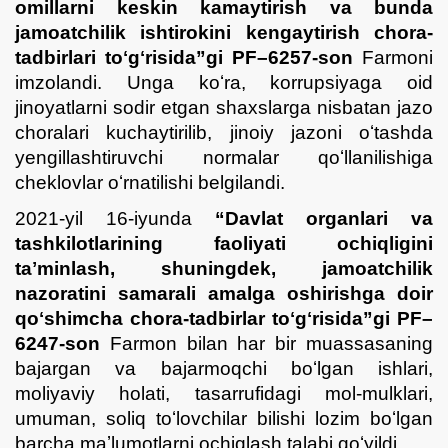
omillarni keskin kamaytirish va bunda
jamoatchilik ishtirokini kengaytirish chora-
tadbirlari toʻgʻrisida”gi PF–6257-son
Farmoni
imzolandi. Unga koʻra, korrupsiyaga oid
jinoyatlarni sodir etgan shaxslarga nisbatan jazo
choralari kuchaytirilib, jinoiy jazoni oʻtashda
yengillashtiruvchi normalar qoʻllanilishiga
cheklovlar oʻrnatilishi belgilandi.
2021-yil 16-iyunda
“Davlat organlari va
tashkilotlarining faoliyati ochiqligini
taʼminlash, shuningdek, jamoatchilik
nazoratini samarali amalga oshirishga doir
qoʻshimcha chora-tadbirlar toʻgʻrisida”gi
PF–
6247-son
Farmon bilan har bir muassasaning
bajargan va bajarmoqchi boʻlgan ishlari,
moliyaviy holati, tasarrufidagi mol-mulklari,
umuman, soliq toʻlovchilar bilishi lozim boʻlgan
barcha maʼlumotlarni ochiqlash talabi qoʻyildi.