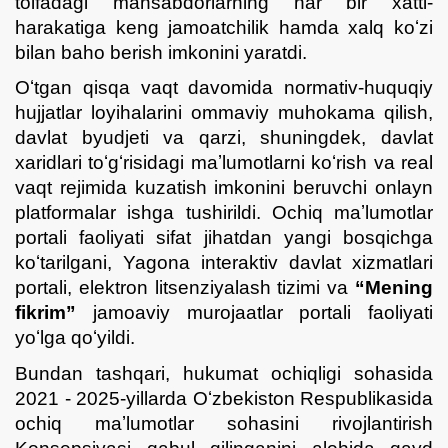
toifadagi mansabdorlarning har bir xatti-
harakatiga keng jamoatchilik hamda xalq koʻzi
bilan baho berish imkonini yaratdi.
Oʻtgan qisqa vaqt davomida normativ-huquqiy
hujjatlar loyihalarini ommaviy muhokama qilish,
davlat byudjeti va qarzi, shuningdek, davlat
xaridlari toʻgʻrisidagi maʼlumotlarni koʻrish va real
vaqt rejimida kuzatish imkonini beruvchi onlayn
platformalar ishga tushirildi. Ochiq maʼlumotlar
portali faoliyati sifat jihatdan yangi bosqichga
koʻtarilgani, Yagona interaktiv davlat xizmatlari
portali, elektron litsenziyalash tizimi va
“Mening
fikrim”
jamoaviy murojaatlar portali faoliyati
yoʻlga qoʻyildi.
Bundan tashqari, hukumat ochiqligi sohasida
2021 - 2025-yillarda Oʻzbekiston Respublikasida
ochiq maʼlumotlar sohasini rivojlantirish