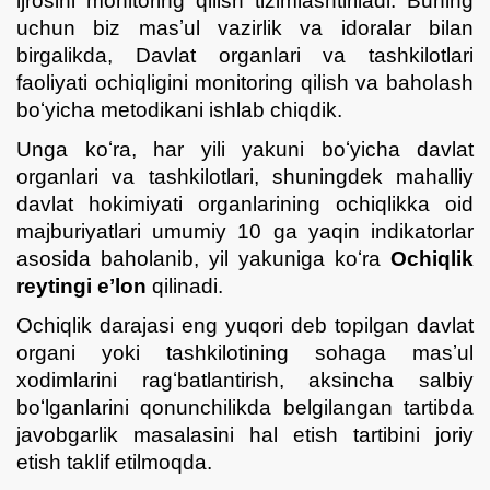
ijrosini monitoring qilish tizimlashtiriladi. Buning
uchun biz masʼul vazirlik va idoralar bilan
birgalikda, Davlat organlari va tashkilotlari
faoliyati ochiqligini monitoring qilish va baholash
boʻyicha metodikani ishlab chiqdik.
Unga koʻra, har yili yakuni boʻyicha davlat
organlari va tashkilotlari, shuningdek mahalliy
davlat hokimiyati organlarining ochiqlikka oid
majburiyatlari umumiy 10 ga yaqin indikatorlar
asosida baholanib, yil yakuniga koʻra
Ochiqlik
reytingi eʼlon
qilinadi.
Ochiqlik darajasi eng yuqori deb topilgan davlat
organi yoki tashkilotining sohaga masʼul
xodimlarini ragʻbatlantirish, aksincha salbiy
boʻlganlarini qonunchilikda belgilangan tartibda
javobgarlik masalasini hal etish tartibini joriy
etish taklif etilmoqda.