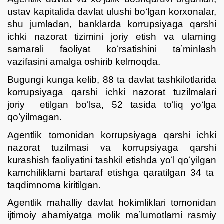
ustav kapitalida davlat ulushi boʻlgan korxonalar,
shu jumladan, banklarda korrupsiyaga qarshi
ichki nazorat tizimini joriy etish va ularning
samarali faoliyat koʻrsatishini taʼminlash
vazifasini amalga oshirib kelmoqda.
Bugungi kunga kelib, 88 ta davlat tashkilotlarida
korrupsiyaga qarshi ichki nazorat tuzilmalari
joriy etilgan boʻlsa, 52 tasida toʻliq yoʻlga
qoʻyilmagan.
Agentlik tomonidan korrupsiyaga qarshi ichki
nazorat tuzilmasi va korrupsiyaga qarshi
kurashish faoliyatini tashkil etishda yoʻl qoʻyilgan
kamchiliklarni bartaraf etishga qaratilgan 34 ta
taqdimnoma kiritilgan.
Agentlik mahalliy davlat hokimliklari tomonidan
ijtimoiy ahamiyatga molik maʼlumotlarni rasmiy