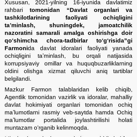
Xususan, 2021-yilning 16-iyunida davlatimiz
rahbari
tomonidan “Davlat organlari va
tashkilotlarining faoliyati ochiqligini
taʼminlash, shuningdek, jamoatchilik
nazoratini samarali amalga oshirishga doir
qoʻshimcha chora-tadbirlar toʻgʻrisida”gi
Farmoni
da davlat idoralari faoliyati yanada
ochiqligini taʼminlash, bu orqali natijasida
korrupsiyaviy omillar va huquqbuzarliklarning
oldini olishga xizmat qiluvchi aniq tartiblar
belgilandi.
Mazkur Farmon talablaridan kelib chiqib,
Agentlik tomonidan vazirlik va idoralar, mahalliy
davlat hokimiyati organlari tomonidan ochiq
maʼlumotlarni rasmiy veb-saytda hamda Ochiq
maʼlumotlar portalida joylashtirilishi holati
muntazam oʻrganib kelinmoqda.