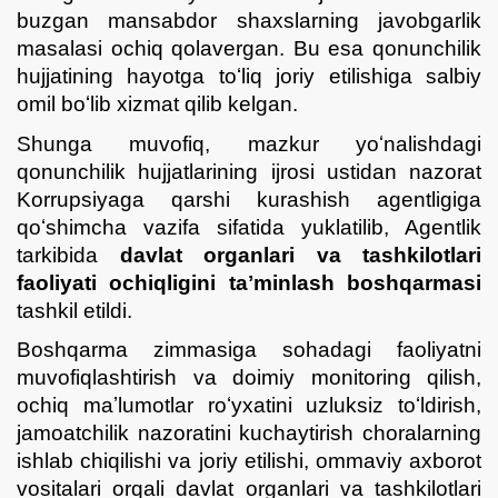
buzgan mansabdor shaxslarning javobgarlik
masalasi ochiq qolavergan. Bu esa qonunchilik
hujjatining hayotga toʻliq joriy etilishiga salbiy
omil boʻlib xizmat qilib kelgan.
Shunga muvofiq, mazkur yoʻnalishdagi
qonunchilik hujjatlarining ijrosi ustidan nazorat
Korrupsiyaga qarshi kurashish agentligiga
qoʻshimcha vazifa sifatida yuklatilib, Agentlik
tarkibida
davlat organlari va tashkilotlari
faoliyati ochiqligini taʼminlash boshqarmasi
tashkil etildi.
Boshqarma zimmasiga sohadagi faoliyatni
muvofiqlashtirish va doimiy monitoring qilish,
ochiq maʼlumotlar roʻyxatini uzluksiz toʻldirish,
jamoatchilik nazoratini kuchaytirish choralarning
ishlab chiqilishi va joriy etilishi, ommaviy axborot
vositalari orqali davlat organlari va tashkilotlari