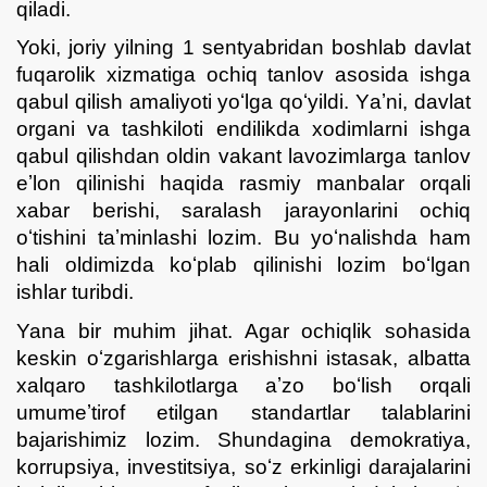
qiladi.
Yoki, joriy yilning 1 sentyabridan boshlab davlat
fuqarolik xizmatiga ochiq tanlov asosida ishga
qabul qilish amaliyoti yoʻlga qoʻyildi. Yаʼni, davlat
organi va tashkiloti endilikda xodimlarni ishga
qabul qilishdan oldin vakant lavozimlarga tanlov
eʼlon qilinishi haqida rasmiy manbalar orqali
xabar berishi, saralash jarayonlarini ochiq
oʻtishini taʼminlashi lozim. Bu yoʻnalishda ham
hali oldimizda koʻplab qilinishi lozim boʻlgan
ishlar turibdi.
Yana bir muhim jihat. Agar ochiqlik sohasida
keskin oʻzgarishlarga erishishni istasak, albatta
xalqaro tashkilotlarga aʼzo boʻlish orqali
umumeʼtirof etilgan standartlar talablarini
bajarishimiz lozim. Shundagina demokratiya,
korrupsiya, investitsiya, soʻz erkinligi darajalarini