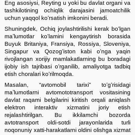
Eng asosiysi, Reyting u yoki bu davlat organi va
tashkilotining ochiqlik darajasini jamoatchilik
uchun yaqqol koʻrsatish imkonini beradi.
Shuningdek, Ochiq joylashtirilishi kerak boʻlgan
maʼlumotlar koʻlamini kengaytirish borasida
Buyuk Britaniya, Fransiya, Rossiya, Sloveniya,
Singapur va Qozogʻiston kabi oʻnga yaqin
rivojlangan xorijiy mamlakatlarning bu boradagi
ijobiy ish tajribasi oʻrganilib, amaliyotga tadbiq
etish choralari koʻrilmoqda.
Masalan,
“
avtomobil tarixi
”
toʻgʻrisidagi
maʼlumotlarni avtomototransport vositasining
davlat raqami belgilarini kiritish orqali aniqlash
elektron interaktiv xizmatini joriy etish
rejalashtirilgan. Bu ikkilamchi bozorda
avtotransport oldi-sotdi jarayonlarida turli
noqonuniy xatti-harakatlarni oldini olishga xizmat