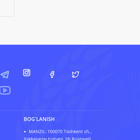
BOG'LANISH
MANZIL: 100070 Toshkent sh.,
Yakkasaroy tumani, Sh.Rustaveli