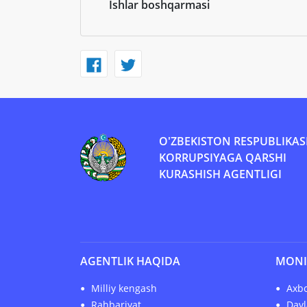
Ishlar boshqarmasi
O'ZBEKISTON RESPUBLIKAS
KORRUPSIYAGA QARSHI
KURASHISH AGENTLIGI
AGENTLIK HAQIDA
MONI
Milliy kengash
Axbo
Rahbariyat
Davl