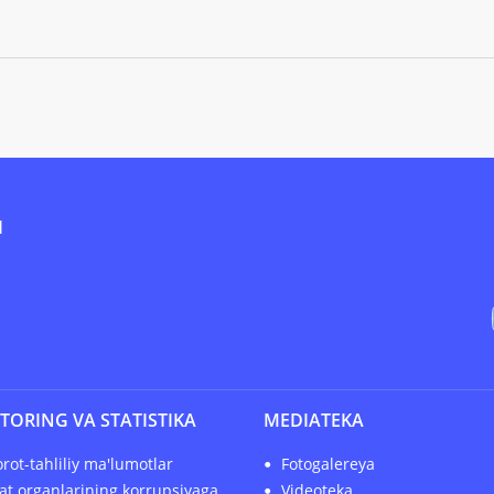
I
TORING VA STATISTIKA
MEDIATEKA
rot-tahliliy ma'lumotlar
Fotogalereya
at organlarining korrupsiyaga
Videoteka