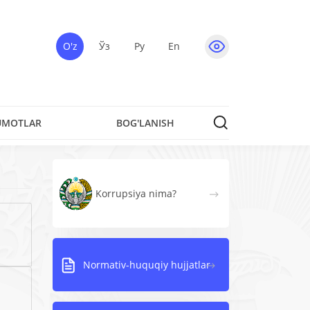
O'z
Ўз
Ру
En
UMOTLAR
BOG'LANISH
Korrupsiya nima?
Normativ-huquqiy hujjatlar