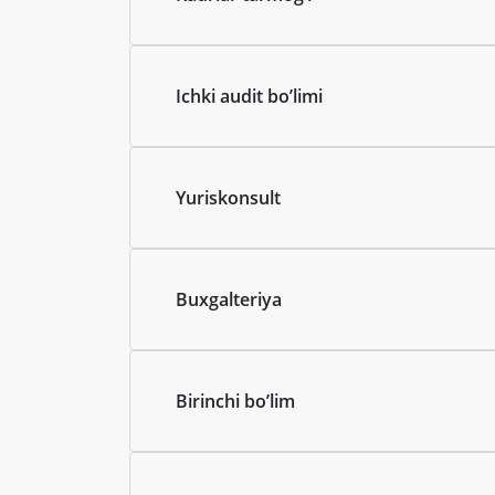
Ichki audit boʼlimi
Yuriskonsult
Buxgalteriya
Birinchi boʼlim