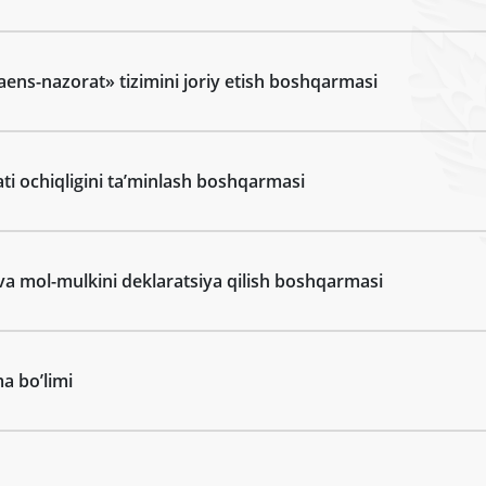
aens-nazorat» tizimini joriy etish boshqarmasi
yati ochiqligini taʼminlash boshqarmasi
va mol-mulkini deklaratsiya qilish boshqarmasi
ma boʼlimi