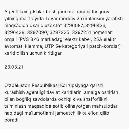
Agentlikning Ishlar boshqarmasi tomonidan joriy
yilning mart oyida Tovar moddiy zaxiralarisini yaratish
maqsadida dxarid.uzex.lot 3296087, 3296436,
3296438, 3297090, 3297225, 3297251 nomerlar
orqali (PVS 3x6 markadagi elektr kabel, 25A elektr
avtomat, klemma, UTP 5e kategoriyali patch-kordlar)
xarid qilish uchun kiritilgan.
23.03.21
O'zbekiston Respublikasi Korrupsiyaga qarshi
kurashish agentligi davlat xaridlarini amalga oshirish
bilan bog'liq savdolarda ochiqlik va shaffoflikni
ta’minlash maqsadida sotib olinayotgan mahsulotlar
haqidagi maʼlumotlarni jamoatchilikka eʼlon qilib
boradi.