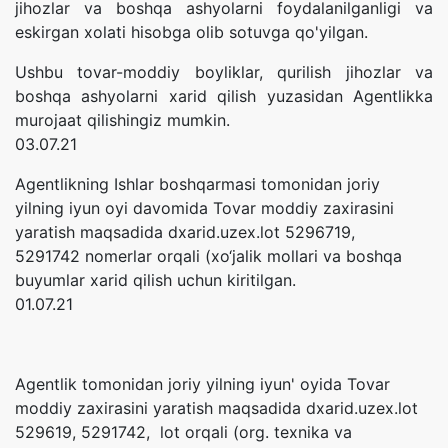
jihozlar va boshqa ashyolarni foydalanilganligi va
eskirgan xolati hisobga olib sotuvga qo'yilgan.
Ushbu tovar-moddiy boyliklar, qurilish jihozlar va
boshqa ashyolarni xarid qilish yuzasidan Agentlikka
murojaat qilishingiz mumkin.
03.07.21
Agentlikning Ishlar boshqarmasi tomonidan joriy
yilning iyun oyi davomida Tovar moddiy zaxirasini
yaratish maqsadida dxarid.uzex.lot 5296719,
5291742 nomerlar orqali (xo‘jalik mollari va boshqa
buyumlar xarid qilish uchun kiritilgan.
01.07.21
Agentlik tomonidan joriy yilning iyun' oyida Tovar
moddiy zaxirasini yaratish maqsadida dxarid.uzex.lot
529619, 5291742, lot orqali (org. texnika va