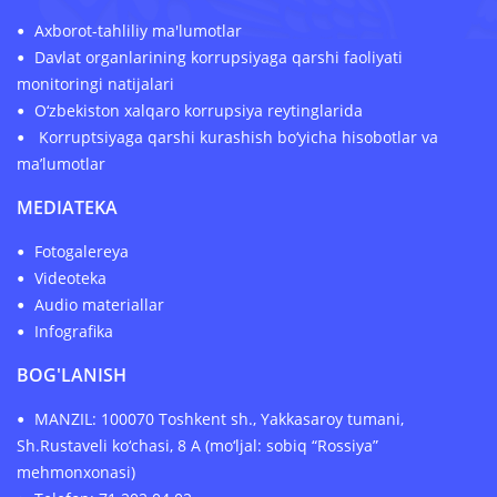
Axborot-tahliliy ma'lumotlar
Davlat organlarining korrupsiyaga qarshi faoliyati
monitoringi natijalari
O‘zbekiston xalqaro korrupsiya reytinglarida
Korruptsiyaga qarshi kurashish bo‘yicha hisobotlar va
ma’lumotlar
MEDIATEKA
Fotogalereya
Videoteka
Audio materiallar
Infografika
BOG'LANISH
MANZIL: 100070 Toshkent sh., Yakkasaroy tumani,
Sh.Rustaveli ko‘chasi, 8 A (mo‘ljal: sobiq “Rossiya”
mehmonxonasi)