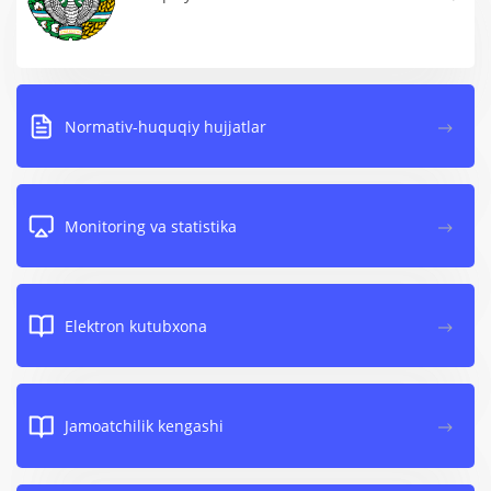
Normativ-huquqiy hujjatlar
Monitoring va statistika
Elektron kutubxona
Jamoatchilik kengashi