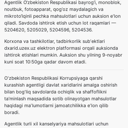
Agentlik O‘zbekiston Respublikasi bayrog‘i, monoblok,
noutbuk, fotoapparat, qog‘oz maydalagich va
mikroto‘lqinli pechka mahsulotlari uchun auksion e'lon
qiladi. Savdoda ishtirok etish uchun lot raqamlari —
5204620, 5205029, 5204596, 5204536.
Korxona va tashkilotlar, tadbirkorlik subʼektlari
dxarid.uzex.uz elektron platformasi orqali auksionda
ishtirok etishlari mumkin. Аuksion shu yilning 9-noyabr
kuni soat 10:50ga qadar davom etadi.
O'zbekiston Respublikasi Korrupsiyaga qarshi
kurashish agentligi davlat xaridlarini amalga oshirish
bilan bog'liq savdolarda ochiqlik va shaffoflikni
ta’minlash maqsadida sotib olinayotgan mahsulotlar
haqidagi maʼlumotlarni jamoatchilikka eʼlon qilib
boradi.
Agentlik turli xil kanselyariya mahsulotlari uchun