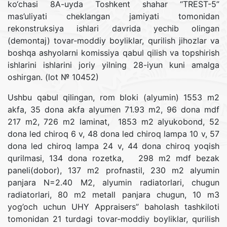
ko‘chasi 8A-uyda Toshkent shahar “TREST-5”
mas’uliyati cheklangan jamiyati tomonidan
rekonstruksiya ishlari davrida yechib olingan
(demontaj) tovar-moddiy boyliklar, qurilish jihozlar va
boshqa ashyolarni komissiya qabul qilish va topshirish
ishlarini ishlarini joriy yilning 28-iyun kuni amalga
oshirgan. (lot № 10452)
Ushbu qabul qilingan, rom bloki (alyumin) 1553 m2
akfa, 35 dona akfa alyumen 71.93 m2, 96 dona mdf
217 m2, 726 m2 laminat, 1853 m2 alyukobond, 52
dona led chiroq 6 v, 48 dona led chiroq lampa 10 v, 57
dona led chiroq lampa 24 v, 44 dona chiroq yoqish
qurilmasi, 134 dona rozetka, 298 m2 mdf bezak
paneli(dobor), 137 m2 profnastil, 230 m2 alyumin
panjara N=2.40 M2, alyumin radiatorlari, chugun
radiatorlari, 80 m2 metall panjara chugun, 10 m3
yog’och uchun UHY Appraisers” baholash tashkiloti
tomonidan 21 turdagi tovar-moddiy boyliklar, qurilish