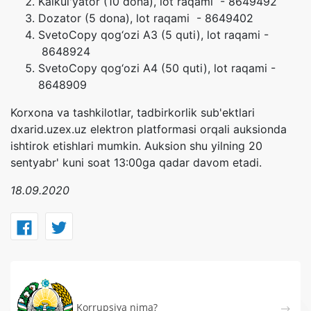
Kalkul'yator (10 dona), lot raqami - 8649492
Dozator (5 dona), lot raqami - 8649402
SvetoCopy qog‘ozi A3 (5 quti), lot raqami -
8648924
SvetoCopy qog‘ozi A4 (50 quti), lot raqami -
8648909
Korxona va tashkilotlar, tadbirkorlik sub'ektlari
dxarid.uzex.uz elektron platformasi orqali auksionda
ishtirok etishlari mumkin. Auksion shu yilning 20
sentyabr' kuni soat 13:00ga qadar davom etadi.
18.09.2020
Korrupsiya nima?