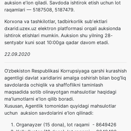
auksion eʼlon qiladi. Savdoda ishtirok etish uchun lot
raqamlari — 5187508, 5187479.
Korxona va tashkilotlar, tadbirkorlik subʼektlari
dxarid.uzex.uz elektron platformasi orqali auksionda
ishtirok etishlari mumkin. Аuksion shu yilning 28-
sentyabr kuni soat 10:00ga qadar davom etadi.
22.09.2020
O‘zbekiston Respublikasi Korrupsiyaga qarshi kurashish
agentligi davlat xaridlarini amalga oshirish bilan bog‘liq
savdolarda ochiqlik va shaffoflikni taminlash
maqsadida sotib olinayotgan mahsulotlar haqidagi
ma'lumotlarni e'lon qilib boradi.
Xususan, Agentlik tomonidan quyidagi mahsulotlar
uchun auksion savdolarini e'lon qilinadi:
Organayzer (15 dona), lot raqami - 8649426