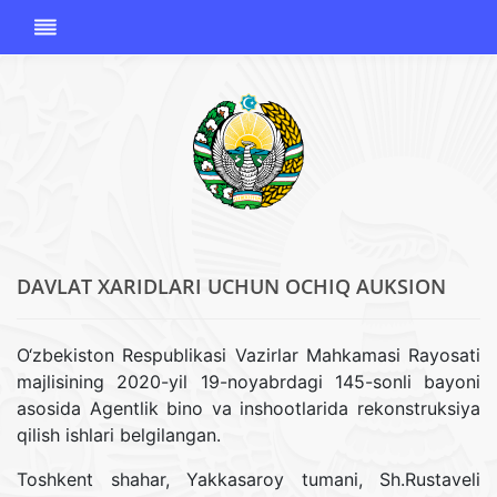
DAVLAT XARIDLARI UCHUN OCHIQ AUKSION
O'ZBEKISTON
RESPUBLIKASI
KORRUPSIYAGA
O‘zbekiston Respublikasi Vazirlar Mahkamasi Rayosati
QARSHI
majlisining 2020-yil 19-noyabrdagi 145-sonli bayoni
KURASHISH
asosida Agentlik bino va inshootlarida rekonstruksiya
AGENTLIGI
qilish ishlari belgilangan.
Toshkent shahar, Yakkasaroy tumani, Sh.Rustaveli