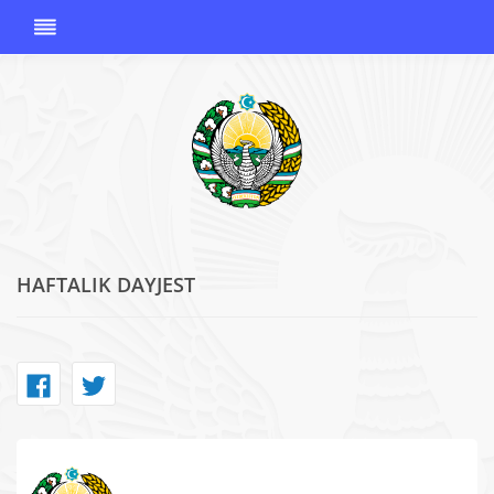
HAFTALIK DAYJEST
O'ZBEKISTON
RESPUBLIKASI
KORRUPSIYAGA
QARSHI
KURASHISH
AGENTLIGI