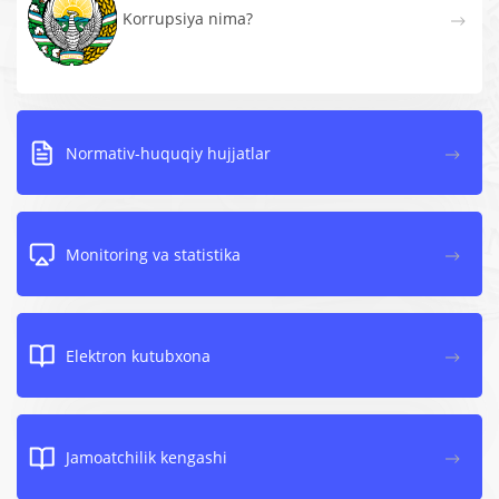
Korrupsiya nima?
Normativ-huquqiy hujjatlar
Monitoring va statistika
Elektron kutubxona
Jamoatchilik kengashi