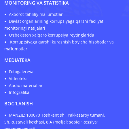
MONITORING VA STATISTIKA
Axborot-tahliliy ma'lumotlar
Davlat organlarining korrupsiyaga qarshi faoliyati
monitoringi natijalari
O‘zbekiston xalqaro korrupsiya reytinglarida
Korruptsiyaga qarshi kurashish bo‘yicha hisobotlar va
ma’lumotlar
MEDIATEKA
Fotogalereya
Videoteka
Audio materiallar
Infografika
BOG'LANISH
MANZIL: 100070 Toshkent sh., Yakkasaroy tumani,
Sh.Rustaveli ko‘chasi, 8 A (mo‘ljal: sobiq “Rossiya”
mehmonxonasi)