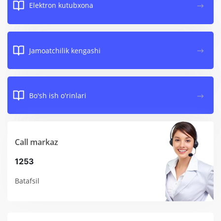
Elektron kutubxona
Jamoatchilik kengashi
Bo'sh ish o'rinlari
Call markaz
1253
Batafsil