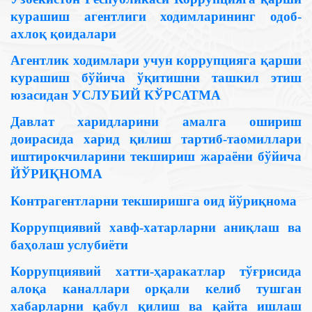
курашиш агентлиги ходимларининг одоб-
ахлоқ қоидалари
Агентлик ходимлари учун коррупцияга қарши
курашиш бўйича ўқитишни ташкил этиш
юзасидан УСЛУБИЙ КЎРСАТМА
Давлат харидларини амалга ошириш
доирасида харид қилиш тартиб-таомиллари
иштирокчиларини текшириш жараёни бўйича
ЙЎРИҚНОМА
Контрагентларни текширишга оид йўриқнома
Коррупциявий хавф-хатарларни аниқлаш ва
баҳолаш услубиёти
Коррупциявий хатти-ҳаракатлар тўғрисида
алоқа каналлари орқали келиб тушган
хабарларни қабул қилиш ва қайта ишлаш