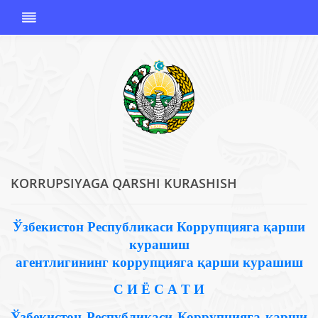
KORRUPSIYAGA QARSHI KURASHISH
O'ZBEKISTON
RESPUBLIKASI
KORRUPSIYAGA
Ўзбекистон Республикаси Коррупцияга қарши
QARSHI
курашиш
KURASHISH
агентлигининг
коррупцияга қарши курашиш
AGENTLIGI
С И Ё С А Т И
Ўзбекистон Республикаси Коррупцияга қарши