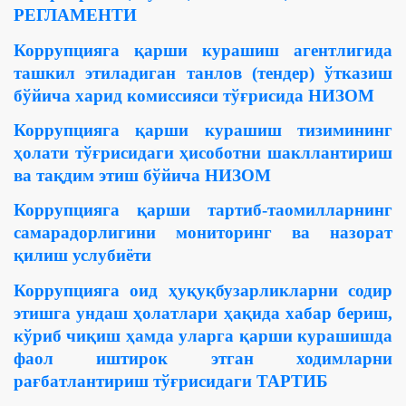
РЕГЛАМЕНТИ
Коррупцияга қарши курашиш агентлигида
ташкил этиладиган танлов (тендер) ўтказиш
бўйича харид комиссияси тўғрисида НИЗОМ
Коррупцияга қарши курашиш тизимининг
ҳолати тўғрисидаги ҳисоботни шакллантириш
ва тақдим этиш бўйича НИЗОМ
Коррупцияга қарши тартиб-таомилларнинг
самарадорлигини мониторинг ва назорат
қилиш услубиёти
Коррупцияга оид ҳуқуқбузарликларни содир
этишга ундаш ҳолатлари ҳақида хабар бериш,
кўриб чиқиш ҳамда уларга қарши курашишда
фаол иштирок этган ходимларни
рағбатлантириш тўғрисидаги ТАРТИБ