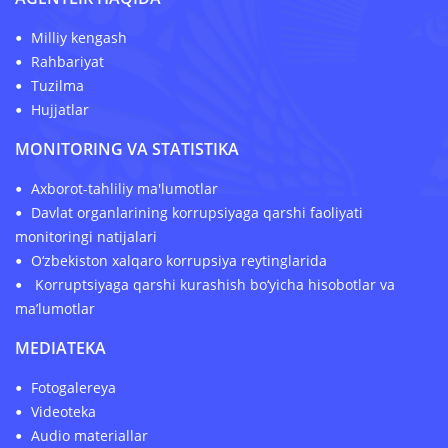
Milliy kengash
Rahbariyat
Tuzilma
Hujjatlar
MONITORING VA STATISTIKA
Axborot-tahliliy ma'lumotlar
Davlat organlarining korrupsiyaga qarshi faoliyati
monitoringi natijalari
O‘zbekiston xalqaro korrupsiya reytinglarida
Korruptsiyaga qarshi kurashish bo‘yicha hisobotlar va
ma’lumotlar
MEDIATEKA
Fotogalereya
Videoteka
Audio materiallar