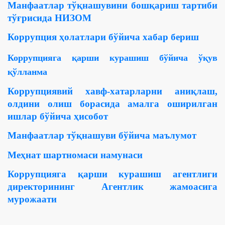
Манфаатлар тўқнашувини бошқариш тартиби
тўғрисида НИЗОМ
Коррупция ҳолатлари бўйича хабар бериш
Коррупцияга қарши курашиш бўйича ўқув
қўлланма
Коррупциявий хавф-хатарларни аниқлаш,
олдини олиш борасида амалга оширилган
ишлар бўйича ҳисобот
Манфаатлар тўқнашуви бўйича маълумот
Меҳнат шартномаси намунаси
Коррупцияга қарши курашиш агентлиги
директорининг Агентлик жамоасига
мурожаати