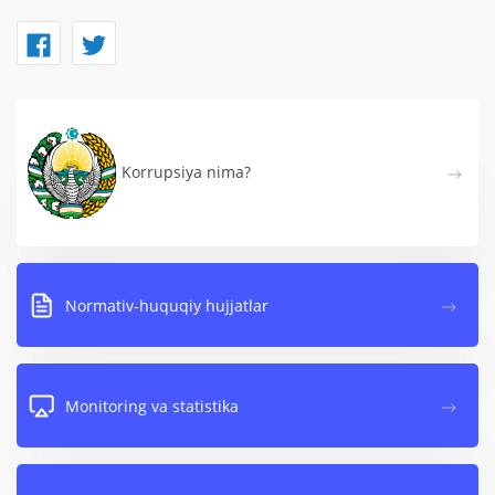
Korrupsiya nima?
Normativ-huquqiy hujjatlar
Monitoring va statistika