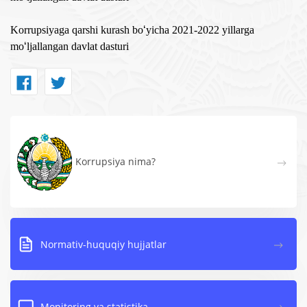
Korrupsiyaga qarshi kurash bo
‘
yicha 2021-2022 yillarga
mo
‘
ljallangan davlat dasturi
Korrupsiya nima?
Normativ-huquqiy hujjatlar
Monitoring va statistika