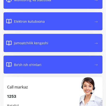
Elektron kutubxona
Jamoatchilik kengashi
Bo'sh ish o'rinlari
Call markaz
1253
Batafsil