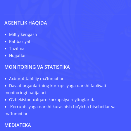
AGENTLIK HAQIDA
Milliy kengash
Rahbariyat
Tuzilma
Hujjatlar
MONITORING VA STATISTIKA
Axborot-tahliliy ma'lumotlar
Davlat organlarining korrupsiyaga qarshi faoliyati
monitoringi natijalari
O‘zbekiston xalqaro korrupsiya reytinglarida
Korruptsiyaga qarshi kurashish bo‘yicha hisobotlar va
ma’lumotlar
MEDIATEKA