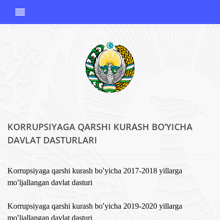
KORRUPSIYAGA QARSHI KURASH BO‘YICHA
O'ZBEKISTON
DAVLAT DASTURLARI
RESPUBLIKASI
KORRUPSIYAGA
QARSHI
Korrupsiyaga qarshi kurash bo
‘
yicha 2017-2018 yillarga
KURASHISH
mo
‘
ljallangan davlat dasturi
AGENTLIGI
Korrupsiyaga qarshi kurash bo
‘
yicha 2019-2020 yillarga
mo
‘
ljallangan davlat dasturi