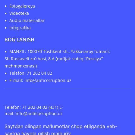
Fotogalereya
Videoteka
Audio materiallar
Infografika
BOG'LANISH
MANZIL: 100070 Toshkent sh., Yakkasaroy tumani,
Sh.Rustaveli ko‘chasi, 8 A (mo‘ljal: sobiq “Rossiya”
mehmonxonasi)
Telefon: 71 202 04 02
E-mail: info@anticorruption.uz
Telefon: 71 202 04 02 (431) E-
mail:
info@anticorruption.uz
Saytdan olingan ma'lumotlar chop etilganda veb-
saytga havola qilish majburiy