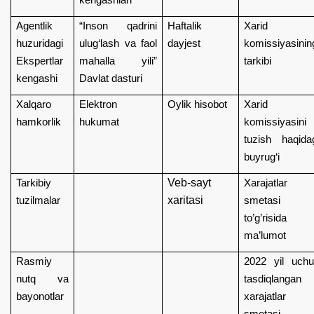
Agentlik
“Inson qadrini
Haftalik
Xarid
huzuridagi
ulug‘lash va faol
dayjest
komissiyasinin
Ekspertlar
mahalla yili”
tarkibi
kengashi
Davlat dasturi
Xalqaro
Elektron
Oylik hisobot
Xarid
hamkorlik
hukumat
komissiyasini
tuzish haqida
buyrug‘i
Veb-sayt
Tarkibiy
Xarajatlar
xaritasi
tuzilmalar
smetasi
to’g’risida
ma’lumot
Rasmiy
2022 yil uch
nutq va
tasdiqlangan
bayonotlar
xarajatlar
smetasi