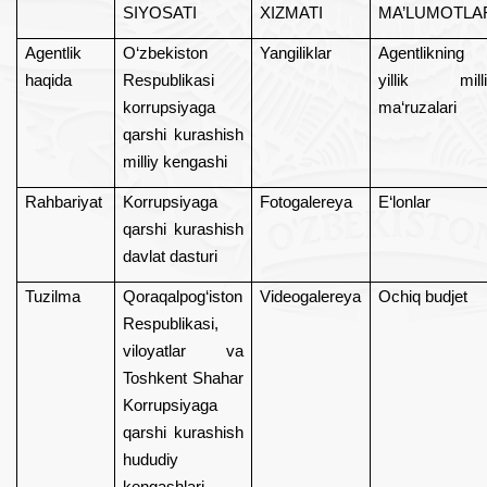
SIYOSATI
XIZMATI
MA’LUMOTLA
Agentlik
O‘zbekiston
Yangiliklar
Agentlikning
haqida
Respublikasi
yillik milli
korrupsiyaga
ma‘ruzalari
qarshi kurashish
milliy kengashi
Rahbariyat
Korrupsiyaga
Fotogalereya
E‘lonlar
qarshi kurashish
davlat dasturi
Tuzilma
Qoraqalpog‘iston
Videogalereya
Ochiq budjet
Respublikasi,
viloyatlar va
Toshkent Shahar
Korrupsiyaga
qarshi kurashish
hududiy
kengashlari