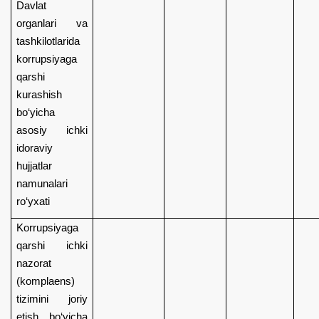
Davlat
organlari va
tashkilotlarida
korrupsiyaga
qarshi
kurashish
bo‘yicha
asosiy ichki
idoraviy
hujjatlar
namunalari
ro‘yxati
Korrupsiyaga
qarshi ichki
nazorat
(komplaens)
tizimini joriy
etish bo‘yicha