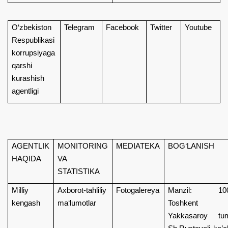
O‘zbekiston
Telegram
Facebook
Twitter
Youtube
Respublikasi
korrupsiyaga
qarshi
kurashish
agentligi
AGENTLIK
MONITORING
MEDIATEKA
BOG‘LANISH
HAQIDA
VA
STATISTIKA
Milliy
Axborot-tahliliy
Fotogalereya
Manzil: 100
kengash
ma‘lumotlar
Toshkent 
Yakkasaroy tum