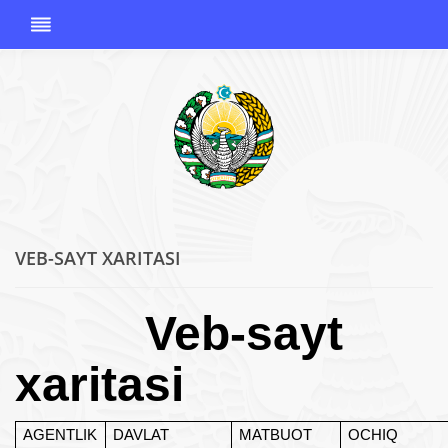
VEB-SAYT XARITASI
O'ZBEKISTON
RESPUBLIKASI
KORRUPSIYAGA
Veb-sayt
QARSHI
KURASHISH
xaritasi
AGENTLIGI
AGENTLIK
DAVLAT
MATBUOT
OCHIQ