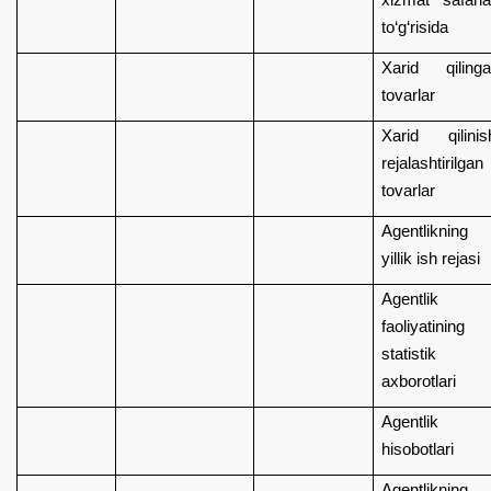
to‘g‘risida
Xarid qiling
tovarlar
Xarid qilinis
rejalashtirilgan
tovarlar
Agentlikning
yillik ish rejasi
Agentlik
faoliyatining
statistik
axborotlari
Agentlik
hisobotlari
Agentlikning