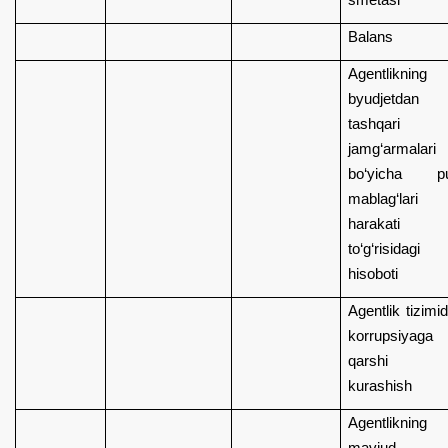
Balans
Agentlikning
byudjetdan
tashqari
jamg‘armalari
bo‘yicha pu
mablag‘lari
harakati
to‘g‘risidagi
hisoboti
Agentlik tizimi
korrupsiyaga
qarshi
kurashish
Agentlikning
mavjud