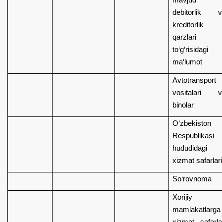
debitorlik v
kreditorlik
qarzlari
to‘g‘risidagi
ma‘lumot
Avtotransport
vositalari v
binolar
O‘zbekiston
Respublikasi
hududidagi
xizmat safarlar
So‘rovnoma
Xorijiy
mamlakatlarga
xizmat safarla