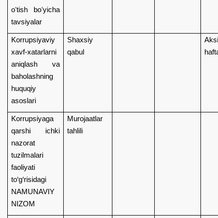
oʻtish boʻyicha
tavsiyalar
Korrupsiyaviy
Shaxsiy
Aksi
xavf-xatarlarni
qabul
hafta
aniqlash va
baholashning
huquqiy
asoslari
Korrupsiyaga
Murojaatlar
qarshi ichki
tahlili
nazorat
tuzilmalari
faoliyati
to‘g‘risidagi
NAMUNAVIY
NIZOM