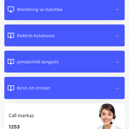
Monitoring va statistika
Elektron kutubxona
Jamoatchilik kengashi
Bo'sh ish o'rinlari
Call markaz
1253