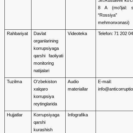
Sh.Rustaveli ko’c
8 A (mo’ljal: s
“Rossiya”
mehmonxonasi)
Rahbariyat
Davlat
Videoteka
Telefon: 71 202 0
organlarining
korrupsiyaga
qarshi faoliyati
monitoring
natijalari
Tuzilma
O‘zbekiston
Audio
E-mail:
xalqaro
materiallar
info@anticorrupti
korrupsiya
reytinglarida
Hujjatlar
Korrupsiyaga
Infografika
qarshi
kurashish