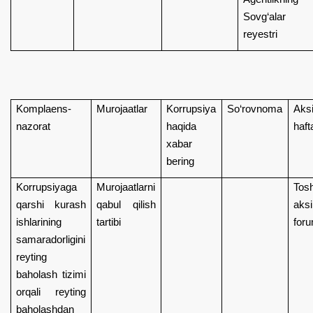
Sovg‘alar
reyestri
Komplaens-
Murojaatlar
Korrupsiya
So‘rovnoma
Aksi
nazorat
haqida
hafta
xabar
bering
Korrupsiyaga
Murojaatlarni
Tos
qarshi kurash
qabul qilish
aksi
ishlarining
tartibi
for
samaradorligini
reyting
baholash tizimi
orqali reyting
baholashdan