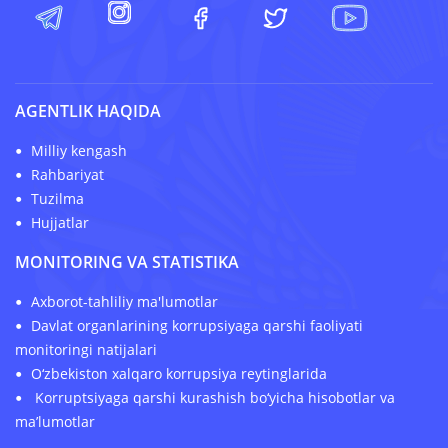
AGENTLIK HAQIDA
Milliy kengash
Rahbariyat
Tuzilma
Hujjatlar
MONITORING VA STATISTIKA
Axborot-tahliliy ma'lumotlar
Davlat organlarining korrupsiyaga qarshi faoliyati
monitoringi natijalari
O‘zbekiston xalqaro korrupsiya reytinglarida
Korruptsiyaga qarshi kurashish bo‘yicha hisobotlar va
ma’lumotlar