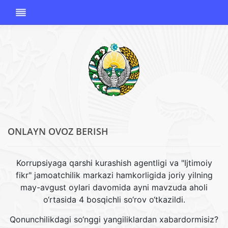
ONLAYN OVOZ BERISH
O'ZBEKISTON
RESPUBLIKASI
KORRUPSIYAGA
Korrupsiyaga qarshi kurashish agentligi va "Ijtimoiy
QARSHI
fikr" jamoatchilik markazi hamkorligida joriy yilning
KURASHISH
may-avgust oylari davomida ayni mavzuda aholi
AGENTLIGI
o‘rtasida 4 bosqichli so‘rov o‘tkazildi.
Qonunchilikdagi so‘nggi yangiliklardan xabardormisiz?