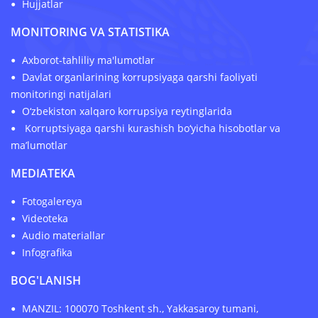
Hujjatlar
MONITORING VA STATISTIKA
Axborot-tahliliy ma'lumotlar
Davlat organlarining korrupsiyaga qarshi faoliyati
monitoringi natijalari
O‘zbekiston xalqaro korrupsiya reytinglarida
Korruptsiyaga qarshi kurashish bo‘yicha hisobotlar va
ma’lumotlar
MEDIATEKA
Fotogalereya
Videoteka
Audio materiallar
Infografika
BOG'LANISH
MANZIL: 100070 Toshkent sh., Yakkasaroy tumani,