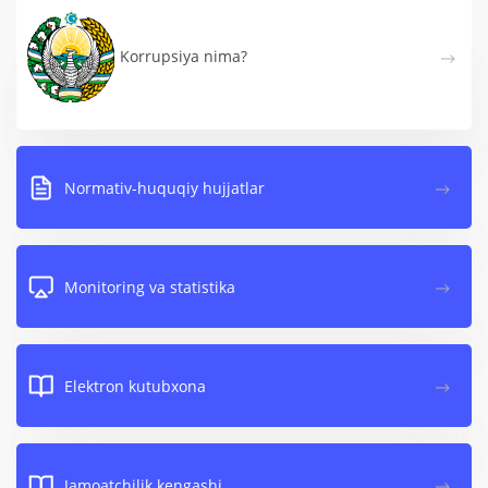
Korrupsiya nima?
Normativ-huquqiy hujjatlar
Monitoring va statistika
Elektron kutubxona
Jamoatchilik kengashi