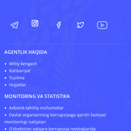
AGENTLIK HAQIDA
Milliy kengash
Rahbariyat
Tuzilma
Hujjatlar
MONITORING VA STATISTIKA
Axborot-tahliliy ma'lumotlar
Davlat organlarining korrupsiyaga qarshi faoliyati
monitoringi natijalari
O‘zbekiston xalqaro korrupsiya reytinglarida