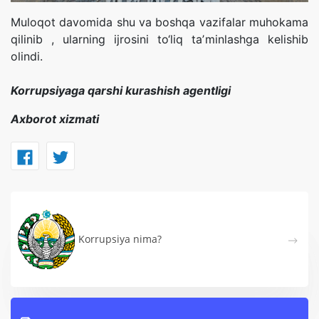
Muloqot davomida shu va boshqa vazifalar muhokama
qilinib , ularning ijrosini to‘liq taʼminlashga kelishib
olindi.
Korrupsiyaga qarshi kurashish agentligi
Axborot xizmati
Korrupsiya nima?