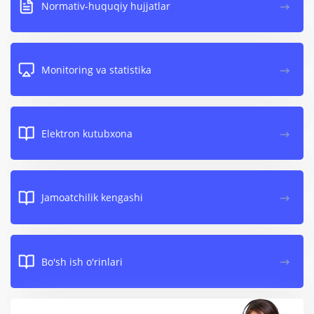
Normativ-huquqiy hujjatlar
Monitoring va statistika
Elektron kutubxona
Jamoatchilik kengashi
Bo'sh ish o'rinlari