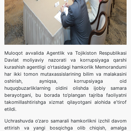
Muloqot avvalida Agentlik va Tojikiston Respublikasi
Davlat moliyaviy nazorati va korrupsiyaga qarshi
kurashish agentligi o‘rtasidagi hamkorlik Memorandumi
har ikki tomon mutaxassislarining bilim va malakasini
oshirish, ayniqsa, korrupsiyaga oid
huquqbuzarliklarning oldini olishda ijobiy samara
berayotgani, bu borada to‘plangan tajriba faoliyatni
takomillashtirishga xizmat qilayotgani alohida eʼtirof
etildi.
Uchrashuvda o‘zaro samarali hamkorlikni izchil davom
ettirish va yangi bosqichga olib chiqish, amalga