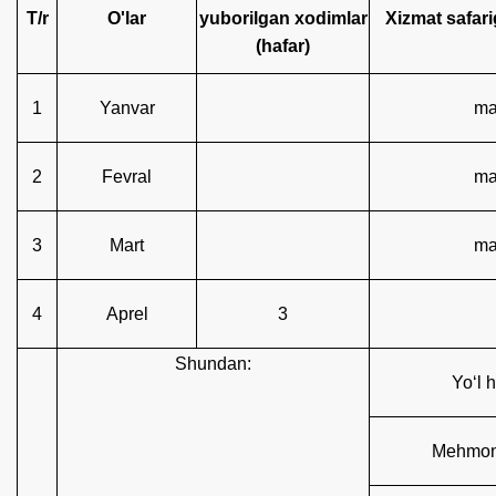
Т/r
O'lar
yuborilgan xodimlar
Xizmat safar
(hafar)
1
Yanvar
ma
2
Fevral
ma
3
Mart
ma
4
Aprel
3
Shundаn:
Yo‘l h
Mehmonx