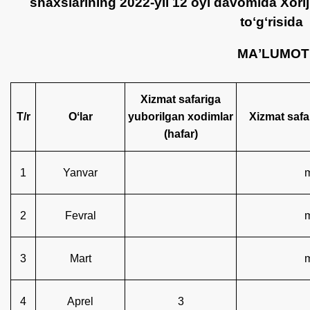
shaxslarining 2022-yil 12 oyi davomida Xorij
toʻgʻrisida
MAʼLUMOT
Xizmat safariga
T/r
Oʻlar
yuborilgan xodimlar
Xizmat safa
(hafar)
1
Yanvar
2
Fevral
3
Mart
4
Aprel
3