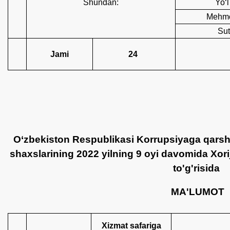
Shundan:
Yoʻl
Mehmo
Sut
Jami
24
O‘zbekiston Respublikasi Korrupsiyaga qarsh
shaxslarining 2022 yilning 9 oyi davomida Xori
to'g'risida
MA'LUMOT
Xizmat safariga