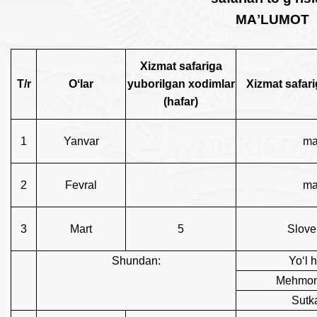
MAʼLUMOT
Xizmat safariga
T/r
Oʻlar
yuborilgan xodimlar
Xizmat safar
(hafar)
1
Yanvar
ma
2
Fevral
ma
3
Mart
5
Slove
Shundan:
Yoʻl h
Mehmonx
Sutka