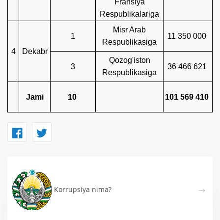
Fransiya
Respublikalariga
Misr Arab
1
11 350 000
Respublikasiga
4
Dekabr
Qozog'iston
3
36 466 621
Respublikasiga
Jami
10
101 569 410
Korrupsiya nima?