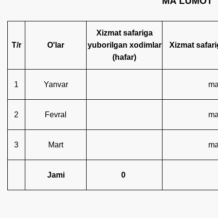
MA'LUMOT
Xizmat safariga
Т/r
O'lar
yuborilgan xodimlar
Xizmat safar
(hafar)
1
Yanvar
ma
2
Fevral
ma
3
Mart
ma
Jami
0