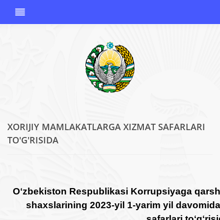
XORIJIY MAMLAKATLARGA XIZMAT SAFARLARI
O'ZBEKISTON
TO'G'RISIDA
RESPUBLIKASI
KORRUPSIYAGA
QARSHI
KURASHISH
AGENTLIGI
Oʻzbekiston Respublikasi Korrupsiyaga qarsh
shaxslarining 2023-yil 1-yarim yil davomid
safarlari toʻgʻris