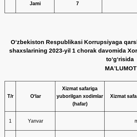
Jami
7
Oʻzbekiston Respublikasi Korrupsiyaga qars
shaxslarining 2023-yil 1 chorak davomida Xori
toʻgʻrisida
MAʼLUMOT
Xizmat safariga
T/r
Oʻlar
yuborilgan xodimlar
Xizmat safa
(hafar)
1
Yanvar