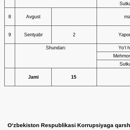
Sutka
8
Avgust
ma
9
Sentyаbr
2
Yapon
Shundаn:
Yo‘l h
Mehmonx
Sutka
Jami
15
O‘zbekiston Respublikasi Korrupsiyaga qarsh