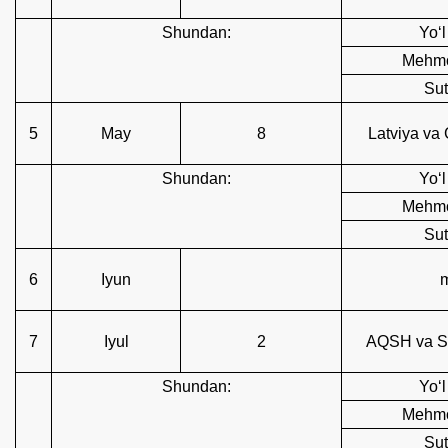
Shundan:
Yoʻl
Mehmo
Sut
5
May
8
Latviya va 
Shundan:
Yoʻl
Mehmo
Sut
6
Iyun
7
Iyul
2
AQSH va Sh
Shundan:
Yoʻl
Mehmo
Sut