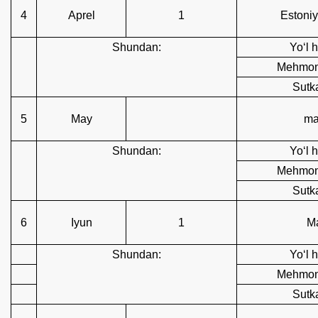
4
Aprel
1
Estoniy
Shundan:
Yoʻl h
Mehmonx
Sutka
5
May
ma
Shundan:
Yoʻl h
Mehmonx
Sutka
6
Iyun
1
M
Shundan:
Yoʻl h
Mehmonx
Sutka