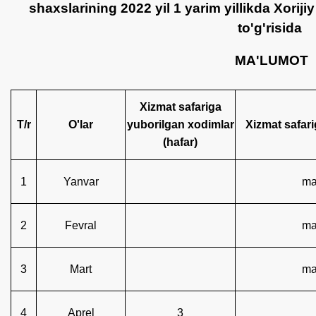
shaxslarining 2022 yil 1 yarim yillikda Xoriji
to'g'risida
MA'LUMOT
Xizmat safariga
Т/r
O'lar
yuborilgan xodimlar
Xizmat safar
(hafar)
1
Yanvar
ma
2
Fevral
ma
3
Mart
ma
4
Aprel
3