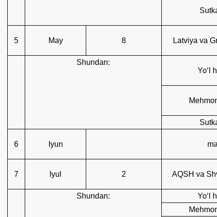
Sutka
5
May
8
Latviya va G
Shundаn:
Yo‘l h
Mehmonx
Sutka
6
Iyun
ma
7
Iyul
2
AQSH va Shve
Shundаn:
Yo‘l h
Mehmonx