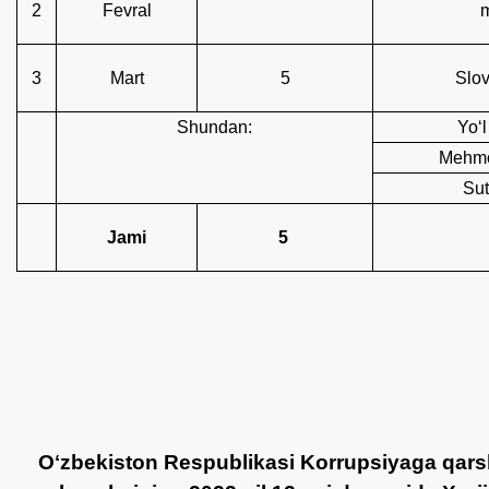
2
Fevral
3
Mart
5
Slov
Shundan:
Yoʻl
Mehmo
Sut
Jami
5
Oʻzbekiston Respublikasi Korrupsiyaga qars