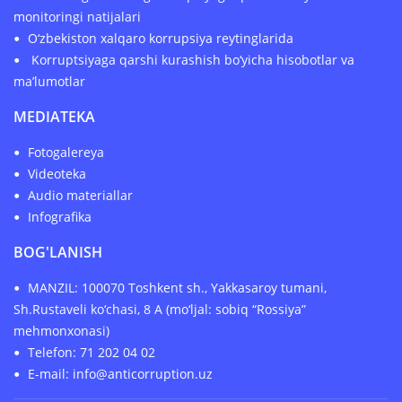
monitoringi natijalari
O‘zbekiston xalqaro korrupsiya reytinglarida
Korruptsiyaga qarshi kurashish bo‘yicha hisobotlar va
ma’lumotlar
MEDIATEKA
Fotogalereya
Videoteka
Audio materiallar
Infografika
BOG'LANISH
MANZIL: 100070 Toshkent sh., Yakkasaroy tumani,
Sh.Rustaveli ko‘chasi, 8 A (mo‘ljal: sobiq “Rossiya”
mehmonxonasi)
Telefon: 71 202 04 02
E-mail: info@anticorruption.uz