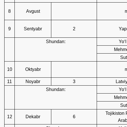
8
Avgust
9
Sentyabr
2
Yap
Shundan:
Yoʻl
Mehmo
Sut
10
Oktyabr
11
Noyabr
3
Latvi
Shundan:
Yoʻl
Mehmo
Sut
Tojikiston
12
Dekabr
6
Arab