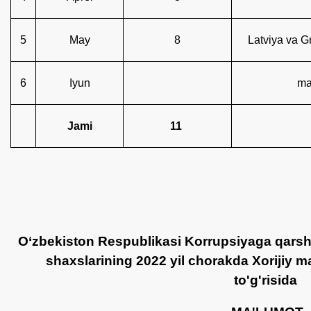
5
May
8
Latviya va G
6
Iyun
ma
Jami
11
O‘zbekiston Respublikasi Korrupsiyaga qarsh
shaxslarining 2022 yil chorakda Xorijiy m
to'g'risida