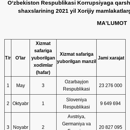
O‘zbekiston Respublikasi Korrupsiyaga qarsh
shaxslarining 2021 yil Xorijiy mamlakatlarg
MA'LUMOT
Xizmat
safariga
Xizmat safariga
Т/r
O'lar
yuborilgan
Jami xarajat
yuborilgan manzil
xodimlar
(hafar)
Ozarbayjon
1
May
3
23 276 000
Respublikasi
Sloveniya
2
Oktyabr
1
9 649 694
Respublikasi
Avstriya,
Germaniya va
3
Noyabr
2
20 827 095