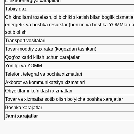
Elektroenergiya xarajatlari
Tabiiy gaz
Chikindilarni tozalash, olib chikib ketish bilan boglik xizmat
energetik va boshka resurslar (benzin va boshka YOMMlardan
sotib olish
Transport vositalari
Tovar-moddiy zaxiralar (kogozdan tashkari)
Qog‘oz xarid kilish uchun xarajatlar
Yonilgi va YOMM
Telefon, telegraf va pochta xizmatlari
Axborot va kommunikatsiya xizmatlari
Obyektlarni ko‘riklash xizmatlari
Tovar va xizmatlar sotib olish bo‘yicha boshka xarajatlar
Boshka xarajatlar
Jami xarajatlar