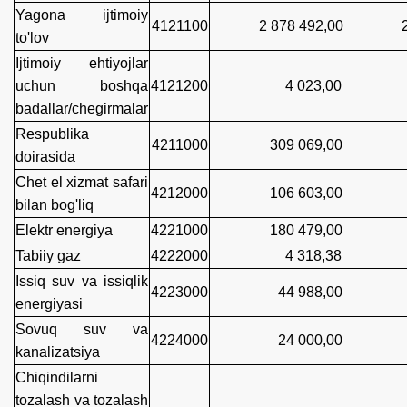
Yagona ijtimoiy
4121100
2 878 492,00
2 87
to'lov
Ijtimoiy ehtiyojlar
uchun boshqa
4121200
4 023,00
4 0
badallar/chegirmalar
Respublika
4211000
309 069,00
308
doirasida
Chet el xizmat safari
4212000
106 603,00
104
bilan bog'liq
Elektr energiya
4221000
180 479,00
143
Tabiiy gaz
4222000
4 318,38
1 4
Issiq suv va issiqlik
4223000
44 988,00
40 
energiyasi
Sovuq suv va
4224000
24 000,00
16 
kanalizatsiya
Chiqindilarni
tozalash va tozalash