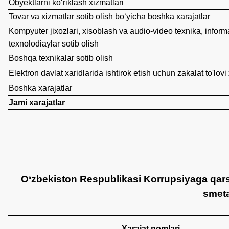
Obyektlarni ko‘riklash xizmatlari
Tovar va xizmatlar sotib olish bo‘yicha boshka xarajatlar
Kompyuter jixozlari, xisoblash va audio-video texnika, infor
texnolodiaylar sotib olish
Boshqa texnikalar sotib olish
Elektron davlat xaridlarida ishtirok etish uchun zakalat to'lovi
Boshka xarajatlar
Jami xarajatlar
O‘zbekiston Respublikasi Korrupsiyaga qarsh
smeta
Xarajat nomlari