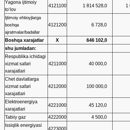
Yagona ijtimoiy
4121100
1 814 528,0
1 65
to‘lov
Ijtimoiy ehtioyjlarga
4121200
6 728,0
6 7
boshqa
ajratmalar/badallar
Boshqa xarajatlar
X
646 102,0
577
shu jumladan:
Respublika ichidagi
xizmat safari
4211000
40 000,0
40 
xarajatlari
Chet davlatlarga
xizmat safari
4212000
100 000,0
80 
xarajatlari
Elektroenergiya
4221000
45 120,0
40 
xarajatlari
Tabiiy gaz
4222000
4 500,0
1 3
Issiqlik energiyasi
4223000