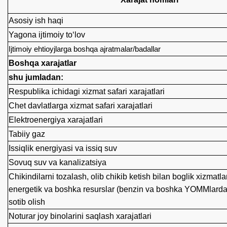
Asosiy ish haqi
Yagona ijtimoiy to‘lov
Ijtimoiy ehtioyjlarga boshqa ajratmalar/badallar
Boshqa xarajatlar
shu jumladan:
Respublika ichidagi xizmat safari xarajatlari
Chet davlatlarga xizmat safari xarajatlari
Elektroenergiya xarajatlari
Tabiiy gaz
Issiqlik energiyasi va issiq suv
Sovuq suv va kanalizatsiya
Chikindilarni tozalash, olib chikib ketish bilan boglik xizmat
energetik va boshka resurslar (benzin va boshka YOMMlardan
sotib olish
Noturar joy binolarini saqlash xarajatlari