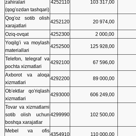
zahiralari
4252110
103 317,00
89 
(qog'ozdan tashqari)
Qog'oz sotib olish
4252120
20 974,00
20 
xarajatlari
Oziq-ovqat
4252300
2 000,00
1 4
Yoqilg'i va moylash
4252500
125 928,00
125
materiallari
Telefon, telegraf va
4292100
67 596,00
56 
pochta xizmatlari
Axborot va aloqa
4292200
89 000,00
83 
xizmatlari
Ob'ektlar qo'riqlash
4293000
606 249,00
605
xizmatlari
Tovar va xizmatlarni
sotib olish uchun
4299990
102 500,00
94 
boshqa xarajatlar
Mebel va ofis
4354910
110 000,00
84 