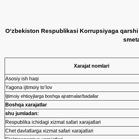
O‘zbekiston Respublikasi Korrupsiyaga qarshi 
smeta
Xarajat nomlari
Asosiy ish haqi
Yagona ijtimoiy to‘lov
Ijtimoiy ehtioyjlarga boshqa ajratmalar/badallar
Boshqa xarajatlar
shu jumladan:
Respublika ichidagi xizmat safari xarajatlari
Chet davlatlarga xizmat safari xarajatlari