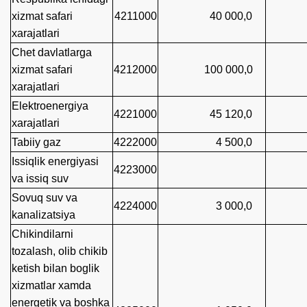
xizmat safari
4211000
40 000,0
xarajatlari
40 
Chet davlatlarga
xizmat safari
4212000
100 000,0
xarajatlari
Elektroenergiya
4221000
45 120,0
xarajatlari
15 
Tabiiy gaz
4222000
4 500,0
1 3
Issiqlik energiyasi
4223000
va issiq suv
Sovuq suv va
4224000
3 000,0
kanalizatsiya
Chikindilarni
tozalash, olib chikib
ketish bilan boglik
xizmatlar xamda
energetik va boshka