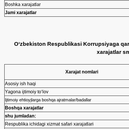
Boshka xarajatlar
Jami xarajatlar
O‘zbekiston Respublikasi Korrupsiyaga qars
xarajatlar s
Xarajat nomlari
Asosiy ish haqi
Yagona ijtimoiy to‘lov
Ijtimoiy ehtioyjlarga boshqa ajratmalar/badallar
Boshqa xarajatlar
shu jumladan:
Respublika ichidagi xizmat safari xarajatlari