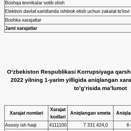
Boshqa texnikalar sotib olish
Elektron davlat xaridlarida ishtirok etish uchun zakalat to'lovi
Boshka xarajatlar
Jami xarajatlar
O‘zbekiston Respublikasi Korrupsiyaga qarshi
2022 yilning 1-yarim yilligida aniqlangan xara
to'g'risida ma'lumot
Xarajat
Xarajat nomlari
Aniqlangan smeta
Aniql
kodlari
Asosiy ish haqi
4111100
7 331 424,0
6 66