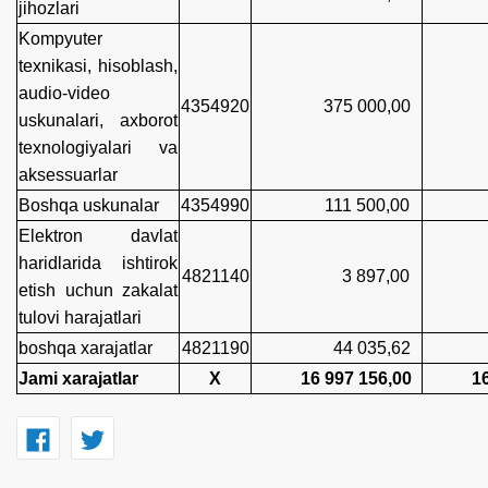
jihozlari
Kompyuter
texnikasi, hisoblash,
audio-video
4354920
375 000,00
363
uskunalari, axborot
texnologiyalari va
aksessuarlar
Boshqa uskunalar
4354990
111 500,00
96 
Elektron davlat
haridlarida ishtirok
4821140
3 897,00
3 8
etish uchun zakalat
tulovi harajatlari
boshqa xarajatlar
4821190
44 035,62
43 
Jami xarajatlar
X
16 997 156,00
16 8