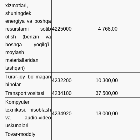
xizmatlari,
shuningdek
energiya va boshqa
resurslarni sotib
4225000
4 768,00
2 9
olish (benzin va
boshqa yoqilg'i-
moylash
materiallaridan
tashqari)
Turar-joy bo'lmagan
4232200
10 300,00
8 3
binolar
Transport vositasi
4234100
37 500,00
31 
Kompyuter
texnikasi, hisoblash
4234920
18 000,00
4 1
va audio-video
uskunalari
Tovar-moddiy