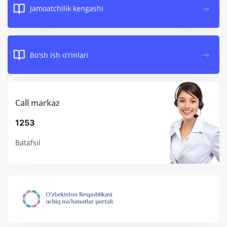
Jamoatchilik kengashi
Bo'sh ish o'rinlari
Call markaz
1253
Batafsil