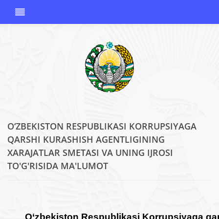
O‘ZBEKISTON RESPUBLIKASI KORRUPSIYAGA
O'ZBEKISTON
QARSHI KURASHISH AGENTLIGINING
RESPUBLIKASI
XARAJATLAR SMETASI VA UNING IJROSI
KORRUPSIYAGA
TO'G'RISIDA MA'LUMOT
QARSHI
KURASHISH
AGENTLIGI
O‘zbekiston Respublikasi Korrupsiyaga qar