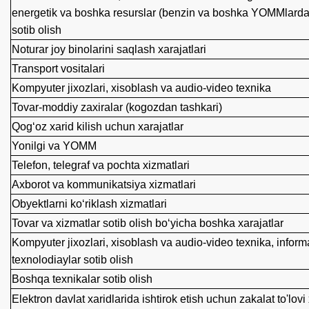
energetik va boshka resurslar (benzin va boshka YOMMlardan
sotib olish
Noturar joy binolarini saqlash xarajatlari
Transport vositalari
Kompyuter jixozlari, xisoblash va audio-video texnika
Tovar-moddiy zaxiralar (kogozdan tashkari)
Qog‘oz xarid kilish uchun xarajatlar
Yonilgi va YOMM
Telefon, telegraf va pochta xizmatlari
Axborot va kommunikatsiya xizmatlari
Obyektlarni ko‘riklash xizmatlari
Tovar va xizmatlar sotib olish bo‘yicha boshka xarajatlar
Kompyuter jixozlari, xisoblash va audio-video texnika, infor
texnolodiaylar sotib olish
Boshqa texnikalar sotib olish
Elektron davlat xaridlarida ishtirok etish uchun zakalat to'lovi