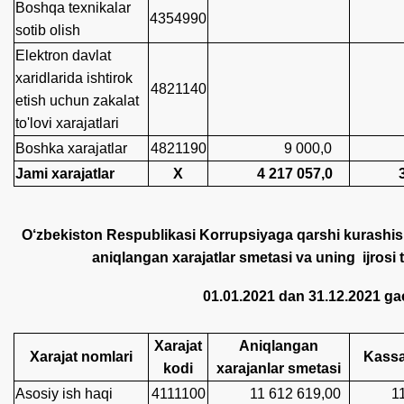
Boshqa texnikalar
4354990
sotib olish
Elektron davlat
xaridlarida ishtirok
4821140
etish uchun zakalat
to'lovi xarajatlari
Boshka xarajatlar
4821190
9 000,0
33
Jami xarajatlar
X
4 217 057,0
3 44
O‘zbekiston Respublikasi Korrupsiyaga qarshi kurashish
aniqlangan xarajatlar smetasi va uning ijrosi 
01.01.2021 dan 31.12.2021 g
Xarajat
Aniqlangan
Xarajat nоmlari
Kassa 
kodi
xarajanlar smetasi
Asosiy ish haqi
4111100
11 612 619,00
11 6