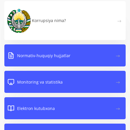
Korrupsiya nima?
Normativ-huquqiy hujjatlar
Monitoring va statistika
Elektron kutubxona