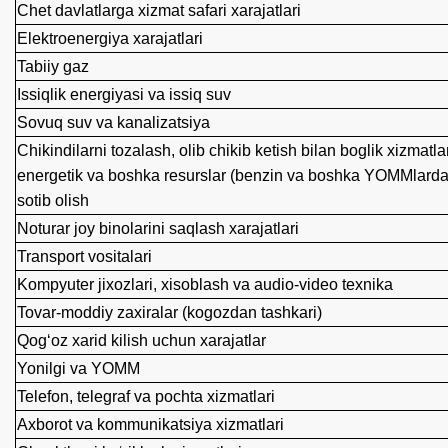
Chet davlatlarga xizmat safari xarajatlari
Elektroenergiya xarajatlari
Tabiiy gaz
Issiqlik energiyasi va issiq suv
Sovuq suv va kanalizatsiya
Chikindilarni tozalash, olib chikib ketish bilan boglik xizmat
energetik va boshka resurslar (benzin va boshka YOMMlardan
sotib olish
Noturar joy binolarini saqlash xarajatlari
Transport vositalari
Kompyuter jixozlari, xisoblash va audio-video texnika
Tovar-moddiy zaxiralar (kogozdan tashkari)
Qog‘oz xarid kilish uchun xarajatlar
Yonilgi va YOMM
Telefon, telegraf va pochta xizmatlari
Axborot va kommunikatsiya xizmatlari