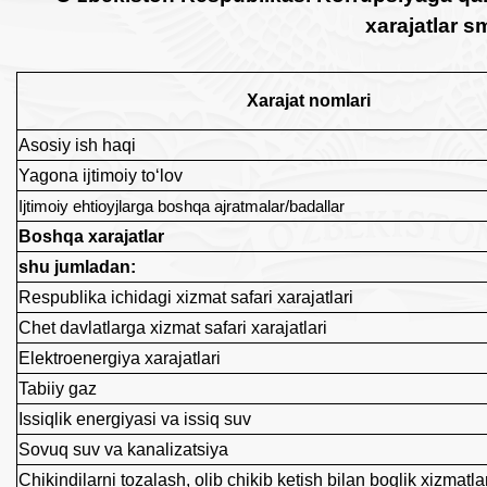
xarajatlar s
Xarajat nomlari
Asosiy ish haqi
Yagona ijtimoiy to‘lov
Ijtimoiy ehtioyjlarga boshqa ajratmalar/badallar
Boshqa xarajatlar
shu jumladan:
Respublika ichidagi xizmat safari xarajatlari
Chet davlatlarga xizmat safari xarajatlari
Elektroenergiya xarajatlari
Tabiiy gaz
Issiqlik energiyasi va issiq suv
Sovuq suv va kanalizatsiya
Chikindilarni tozalash, olib chikib ketish bilan boglik xizmat