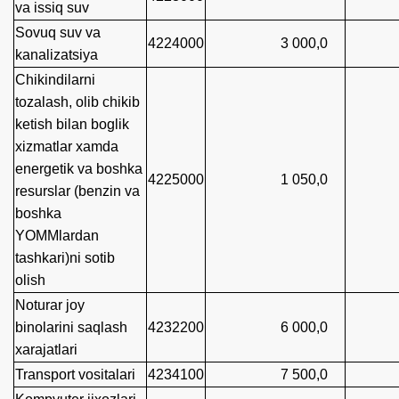
va issiq suv
Sovuq suv va
4224000
3 000,0
kanalizatsiya
Chikindilarni
tozalash, olib chikib
ketish bilan boglik
xizmatlar xamda
energetik va boshka
4225000
1 050,0
1 0
resurslar (benzin va
boshka
YOMMlardan
tashkari)ni sotib
olish
Noturar joy
binolarini saqlash
4232200
6 000,0
xarajatlari
Transport vositalari
4234100
7 500,0
6 9