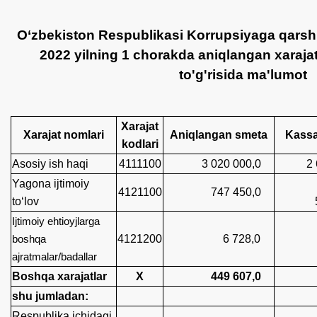
O‘zbekiston Respublikasi Korrupsiyaga qarshi
2022 yilning 1 chorakda aniqlangan xarajat
to'g'risida ma'lumot
Xarajat
Xarajat nomlari
Aniqlangan smeta
Kassa 
kodlari
Asosiy ish haqi
4111100
3 020 000,0
2 61
Yagona ijtimoiy
4121100
747 450,0
to‘lov
585
Ijtimoiy ehtioyjlarga
4121200
6 728,0
boshqa
6 7
ajratmalar/badallar
Boshqa xarajatlar
X
449 607,0
241
shu jumladan:
Respublika ichidagi