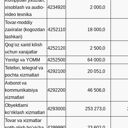
Kompyuter jixozlari,
xisoblash va audio-
4234920
2 000,0
video texnika
Tovar-moddiy
zaxiralar (kogozdan
4252110
18 000,0
15 
tashkari)
Qog‘oz xarid kilish
4252120
2 500,0
uchun xarajatlar
Yonilgi va YOMM
4252500
64 000,0
63 
Telefon, telegraf va
4292100
20 051,0
16 
pochta xizmatlari
Axborot va
kommunikatsiya
4292200
46 506,0
42 
xizmatlari
Obyektlarni
4293000
253 273,0
253
ko‘riklash xizmatlari
Tovar va xizmatlar
sotib olish bo‘yicha
4299990
23 602,0
15 