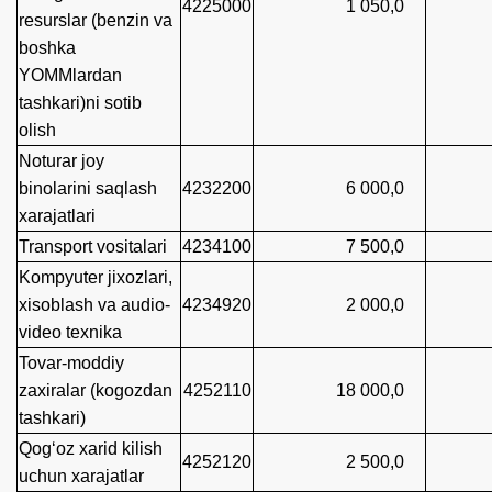
4225000
1 050,0
resurslar (benzin va
boshka
YOMMlardan
tashkari)ni sotib
olish
35
Noturar joy
binolarini saqlash
4232200
6 000,0
xarajatlari
Transport vositalari
4234100
7 500,0
6 9
Kompyuter jixozlari,
xisoblash va audio-
4234920
2 000,0
video texnika
Tovar-moddiy
zaxiralar (kogozdan
4252110
18 000,0
tashkari)
2 8
Qog‘oz xarid kilish
4252120
2 500,0
uchun xarajatlar