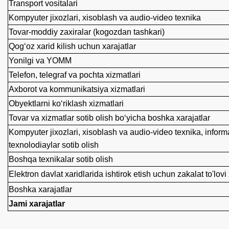
Transport vositalari
Kompyuter jixozlari, xisoblash va audio-video texnika
Tovar-moddiy zaxiralar (kogozdan tashkari)
Qog‘oz xarid kilish uchun xarajatlar
Yonilgi va YOMM
Telefon, telegraf va pochta xizmatlari
Axborot va kommunikatsiya xizmatlari
Obyektlarni ko‘riklash xizmatlari
Tovar va xizmatlar sotib olish bo‘yicha boshka xarajatlar
Kompyuter jixozlari, xisoblash va audio-video texnika, infor
texnolodiaylar sotib olish
Boshqa texnikalar sotib olish
Elektron davlat xaridlarida ishtirok etish uchun zakalat to'lovi
Boshka xarajatlar
Jami xarajatlar