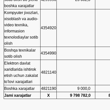
boshka xarajatlar
Kompyuter jixozlari,
xisoblash va audio-
video texnika,
4354920
informasion
texnolodiaylar sotib
olish
Boshqa texnikalar
4354990
sotib olish
Elektron davlat
xaridlarida ishtirok
4821140
etish uchun zakalat
to'lovi xarajatlari
Boshka xarajatlar
4821190
9 000,0
33
Jami xarajatlar
X
9 798 782,0
8 89