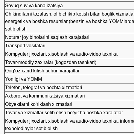
Sovuq suv va kanalizatsiya
Chikindilarni tozalash, olib chikib ketish bilan boglik xizmat
energetik va boshka resurslar (benzin va boshka YOMMlardan
sotib olish
Noturar joy binolarini saqlash xarajatlari
Transport vositalari
Kompyuter jixozlari, xisoblash va audio-video texnika
Tovar-moddiy zaxiralar (kogozdan tashkari)
Qog‘oz xarid kilish uchun xarajatlar
Yonilgi va YOMM
Telefon, telegraf va pochta xizmatlari
Axborot va kommunikatsiya xizmatlari
Obyektlarni ko‘riklash xizmatlari
Tovar va xizmatlar sotib olish bo‘yicha boshka xarajatlar
Kompyuter jixozlari, xisoblash va audio-video texnika, infor
texnolodiaylar sotib olish