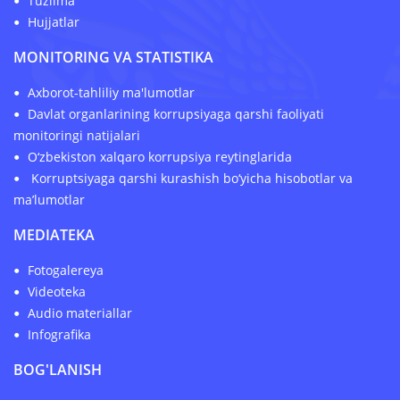
Tuzilma
Hujjatlar
MONITORING VA STATISTIKA
Axborot-tahliliy ma'lumotlar
Davlat organlarining korrupsiyaga qarshi faoliyati
monitoringi natijalari
O‘zbekiston xalqaro korrupsiya reytinglarida
Korruptsiyaga qarshi kurashish bo‘yicha hisobotlar va
ma’lumotlar
MEDIATEKA
Fotogalereya
Videoteka
Audio materiallar
Infografika
BOG'LANISH