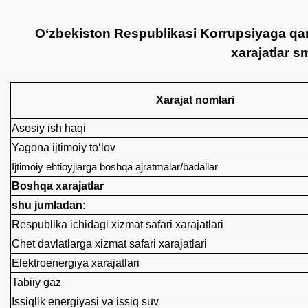
O‘zbekiston Respublikasi Korrupsiyaga qar
xarajatlar s
Xarajat nomlari
Asosiy ish haqi
Yagona ijtimoiy to‘lov
Ijtimoiy ehtioyjlarga boshqa ajratmalar/badallar
Boshqa xarajatlar
shu jumladan:
Respublika ichidagi xizmat safari xarajatlari
Chet davlatlarga xizmat safari xarajatlari
Elektroenergiya xarajatlari
Tabiiy gaz
Issiqlik energiyasi va issiq suv