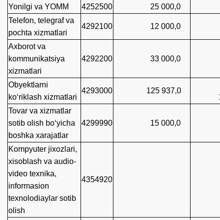
Yonilgi va YOMM
4252500
25 000,0
25 
Telefon, telegraf va
4292100
12 000,0
pochta xizmatlari
6 5
Axborot va
kommunikatsiya
4292200
33 000,0
xizmatlari
13 
Obyektlarni
4293000
125 937,0
ko‘riklash xizmatlari
125
Tovar va xizmatlar
sotib olish bo‘yicha
4299990
15 000,0
boshka xarajatlar
3 0
Kompyuter jixozlari,
xisoblash va audio-
video texnika,
4354920
informasion
texnolodiaylar sotib
olish