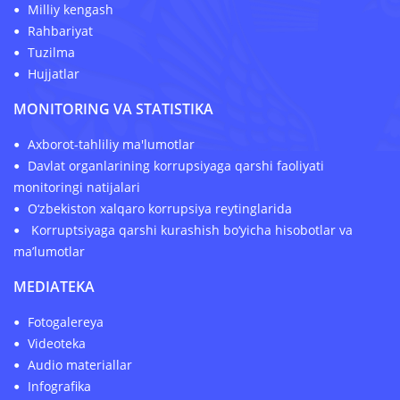
Milliy kengash
Rahbariyat
Tuzilma
Hujjatlar
MONITORING VA STATISTIKA
Axborot-tahliliy ma'lumotlar
Davlat organlarining korrupsiyaga qarshi faoliyati
monitoringi natijalari
O‘zbekiston xalqaro korrupsiya reytinglarida
Korruptsiyaga qarshi kurashish bo‘yicha hisobotlar va
ma’lumotlar
MEDIATEKA
Fotogalereya
Videoteka
Audio materiallar
Infografika