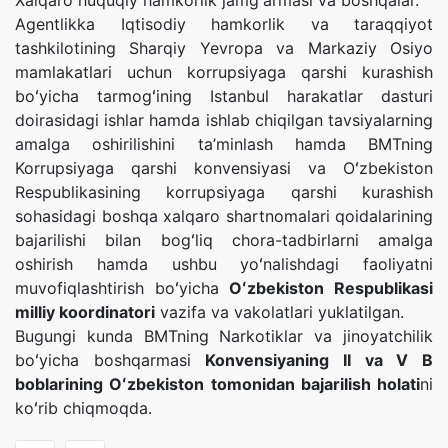
Xalqaro huquqiy hamkorlik jamgʻarmasi va boshqalar.
Agentlikka Iqtisodiy hamkorlik va taraqqiyot
tashkilotining Sharqiy Yevropa va Markaziy Osiyo
mamlakatlari uchun korrupsiyaga qarshi kurashish
boʻyicha tarmogʻining Istanbul harakatlar dasturi
doirasidagi ishlar hamda ishlab chiqilgan tavsiyalarning
amalga oshirilishini ta’minlash hamda BMTning
Korrupsiyaga qarshi konvensiyasi va Oʻzbekiston
Respublikasining korrupsiyaga qarshi kurashish
sohasidagi boshqa xalqaro shartnomalari qoidalarining
bajarilishi bilan bogʻliq chora-tadbirlarni amalga
oshirish hamda ushbu yoʻnalishdagi faoliyatni
muvofiqlashtirish boʻyicha
Oʻzbekiston Respublikasi
milliy koordinatori
vazifa va vakolatlari yuklatilgan.
Bugungi kunda BMTning Narkotiklar va jinoyatchilik
boʻyicha boshqarmasi
Konvensiyaning II va V В
boblarining Oʻzbekiston tomonidan bajarilish holati
ni
koʻrib chiqmoqda.