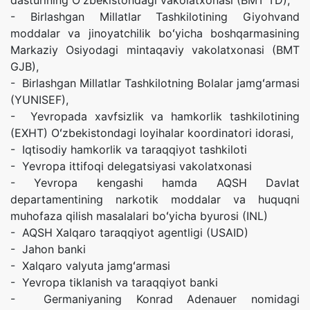
dasturining Oʻzbekistondagi vakolatxonasi (BMT TD),
- Birlashgan Millatlar Tashkilotining Giyohvand
moddalar va jinoyatchilik boʻyicha boshqarmasining
Markaziy Osiyodagi mintaqaviy vakolatxonasi (BMT
GJB),
- Birlashgan Millatlar Tashkilotning Bolalar jamgʻarmasi
(YUNISEF),
- Yevropada xavfsizlik va hamkorlik tashkilotining
(EXHT) Oʻzbekistondagi loyihalar koordinatori idorasi,
- Iqtisodiy hamkorlik va taraqqiyot tashkiloti
- Yevropa ittifoqi delegatsiyasi vakolatxonasi
- Yevropa kengashi hamda AQSH Davlat
departamentining narkotik moddalar va huquqni
muhofaza qilish masalalari boʻyicha byurosi (INL)
- AQSH Xalqaro taraqqiyot agentligi (USAID)
- Jahon banki
- Xalqaro valyuta jamgʻarmasi
- Yevropa tiklanish va taraqqiyot banki
- Germaniyaning Konrad Adenauer nomidagi