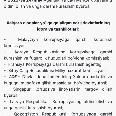
•
2022-yil 24-may
Agentlik va Latviya Korrupsiyaning
oldini olish va unga qarshi kurashish byurosi.
Xalqaro aloqalar yoʻlga qoʻyilgan xorij davlatlarining
idora va tashkilotlari:
- Malayziya korrupsiyaga qarshi kurashish
komissiyasi;
- Koreya Respublikasining Korrupsiyaga qarshi
kurashish va fuqarolik huquqlari boʻyicha komissiyasi;
- Fransiya Korrupsiyaga qarshi kurashish agentligi;
- Xitoy Xalq Respublikasi Milliy nazorat komissiyasi;
- AQSH Davlat departamentining Xalqaro narkotik va
huquqni muhofaza qilish masalalari boʻyicha byurosi;
- Singapur Korrupsiya jinoyatlarini tergov qilish
byurosi;
- Latviya Respublikasi Korrupsiyaning oldini olish va
unga qarshi kurashish byurosi;
- Qozogʻiston Respublikasi Korrupsiyaga qarshi