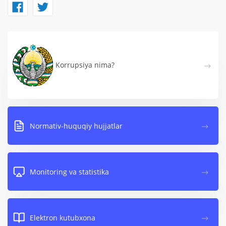
Korrupsiya nima?
Normativ-huquqiy hujjatlar
Monitoring va statistika
Elektron kutubxona