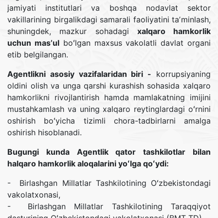
jamiyati institutlari va boshqa nodavlat sektor
vakillarining birgalikdagi samarali faoliyatini taʼminlash,
shuningdek, mazkur sohadagi
xalqaro hamkorlik
uchun masʼul
boʻlgan maxsus vakolatli davlat organi
etib belgilangan.
Agentlikni asosiy vazifalaridan biri -
korrupsiyaning
oldini olish va unga qarshi kurashish sohasida xalqaro
hamkorlikni rivojlantirish hamda mamlakatning imijini
mustahkamlash va uning xalqaro reytinglardagi oʻrnini
oshirish boʻyicha tizimli chora-tadbirlarni amalga
oshirish hisoblanadi.
Bugungi kunda Agentlik qator tashkilotlar bilan
halqaro hamkorlik aloqalarini yoʻlga qoʻydi:
- Birlashgan Millatlar Tashkilotining Oʻzbekistondagi
vakolatxonasi,
- Birlashgan Millatlar Tashkilotining Taraqqiyot