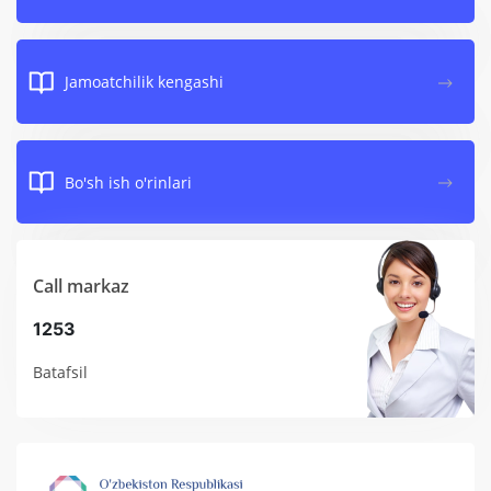
Jamoatchilik kengashi
Bo'sh ish o'rinlari
Call markaz
1253
Batafsil