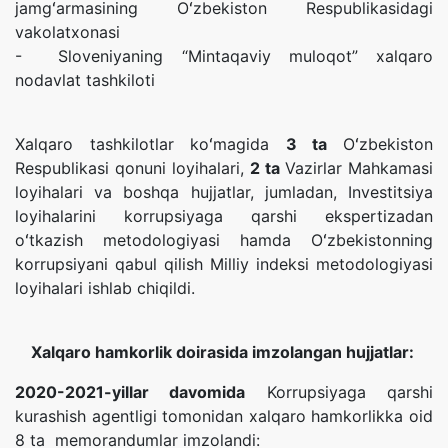
jamgʻarmasining Oʻzbekiston Respublikasidagi
vakolatxonasi
- Sloveniyaning “Mintaqaviy muloqot” xalqaro
nodavlat tashkiloti
Xalqaro tashkilotlar koʻmagida
3 ta
Oʻzbekiston
Respublikasi qonuni loyihalari,
2 ta
Vazirlar Mahkamasi
loyihalari va boshqa hujjatlar, jumladan, Investitsiya
loyihalarini korrupsiyaga qarshi ekspertizadan
oʻtkazish metodologiyasi hamda Oʻzbekistonning
korrupsiyani qabul qilish Milliy indeksi metodologiyasi
loyihalari ishlab chiqildi.
Xalqaro hamkorlik doirasida imzolangan hujjatlar:
2020-2021-yillar davomida
Korrupsiyaga qarshi
kurashish agentligi tomonidan xalqaro hamkorlikka oid
8 ta memorandumlar imzolandi: