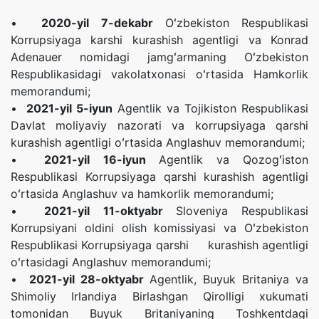
•
2020-yil 7-dekabr
Oʻzbekiston Respublikasi
Korrupsiyaga karshi kurashish agentligi va Konrad
Adenauer nomidagi jamgʻarmaning Oʻzbekiston
Respublikasidagi vakolatxonasi oʻrtasida Hamkorlik
memorandumi;
•
2021-yil 5-iyun
Agentlik va Tojikiston Respublikasi
Davlat moliyaviy nazorati va korrupsiyaga qarshi
kurashish agentligi oʻrtasida Anglashuv memorandumi;
•
2021-yil 16-iyun
Agentlik va Qozogʻiston
Respublikasi Korrupsiyaga qarshi kurashish agentligi
oʻrtasida Anglashuv va hamkorlik memorandumi;
•
2021-yil 11-oktyabr
Sloveniya Respublikasi
Korrupsiyani oldini olish komissiyasi va Oʻzbekiston
Respublikasi Korrupsiyaga qarshi kurashish agentligi
oʻrtasidagi Anglashuv memorandumi;
•
2021-yil 28-oktyabr
Agentlik, Buyuk Britaniya va
Shimoliy Irlandiya Birlashgan Qirolligi xukumati
tomonidan Buyuk Britaniyaning Toshkentdagi