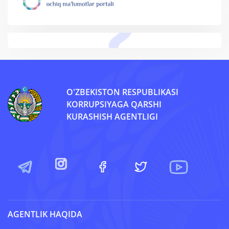
O'ZBEKISTON RESPUBLIKASI
KORRUPSIYAGA QARSHI
KURASHISH AGENTLIGI
AGENTLIK HAQIDA