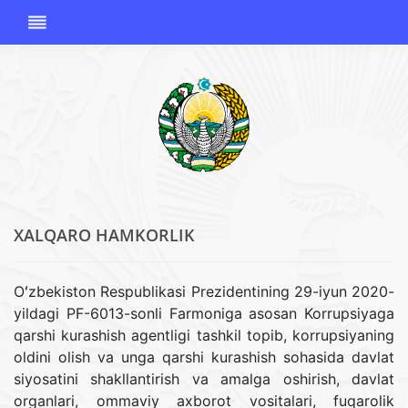
XALQARO HAMKORLIK
O'ZBEKISTON
RESPUBLIKASI
KORRUPSIYAGA
Oʻzbekiston Respublikasi Prezidentining 29-iyun 2020-
QARSHI
yildagi PF-6013-sonli Farmoniga asosan Korrupsiyaga
KURASHISH
qarshi kurashish agentligi tashkil topib, korrupsiyaning
AGENTLIGI
oldini olish va unga qarshi kurashish sohasida davlat
siyosatini shakllantirish va amalga oshirish, davlat
organlari, ommaviy axborot vositalari, fuqarolik