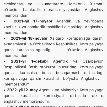
elchixonasi va Hukumatlararo Hamkorlik Xizmati
oʻrtasida hamkorlik oʻrnatish yuzasidan Anglashuv
memorandumi;
•
2021-yil 17-noyabr
Agentlik va Yevropada
xavfsizlik va hamkorlik tashkiloti oʻrtasidagi Anglashuv
memorandumi;
•
2021-yil 18-noyab
r Xalqaro korrupsiyaga qarshi
akademiyasi va Oʻzbekiston Respublikasi Korrupsiyaga
qarshi kurashish agentligi oʻrtasida Anglashuv
memorandumi;
•
2021-yil 1-dekabr
Agentlik va Ozarbayjon
Respublikasi Bosh prokurori huzuridagi korrupsiyaga
qarshi kurashish bosh boshqarmasi oʻrtasidagi
korrupsiyaga qarshi kurashish boʻyicha Anglashuv
memorandumi;
•
2022-yil 12-may
Agentlik va Malayziya Korrupsiyaga
qarshi kurashish komissiyasi oʻrtasida oʻzaro
anglashuv memorandumi.