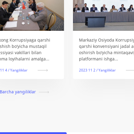
ong Korrupsiyaga qarshi
Markaziy Osiyoda Korrupsi
shish bo‘yicha mustaqil
qarshi konvensiyani jadal 
O‘zbekisto
ssiyasi vakillari bilan
oshirish bo‘yicha mintaqavi
Korrupsiya
hma loyihalarni amalga...
platformani ishga...
agentligiga 
11 4 / Yangiliklar
2023 11 2 / Yangiliklar
Barcha yangiliklar