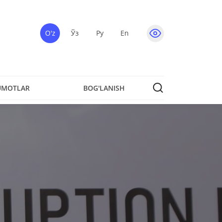
O'z
Ўз
Ру
En
UMOTLAR
BOG'LANISH
 FORUMI”