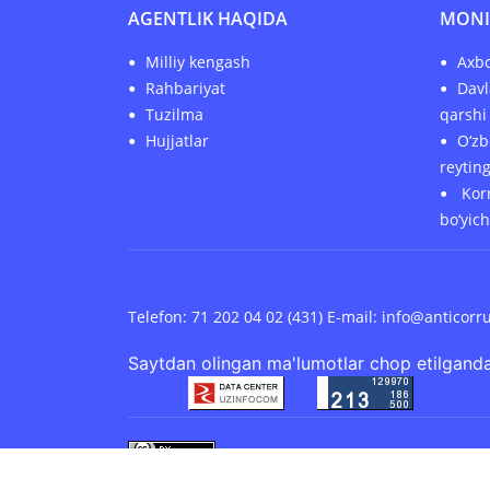
AGENTLIK HAQIDA
MONI
Milliy kengash
Axbo
Rahbariyat
Davl
Tuzilma
qarshi 
Hujjatlar
O‘zb
reytin
Korr
bo‘yic
Telefon: 71 202 04 02 (431) E-mail:
info@anticorr
Saytdan olingan ma'lumotlar chop etilganda
Saytdagi barcha materiallardan quyidagi li