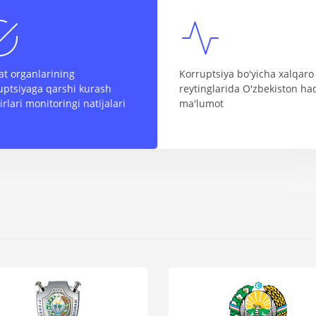
at organlarining
Korruptsiya bo'yicha xalqaro
uptsiyaga qarshi kurash
reytinglarida O'zbekiston ha
irlari monitoringi natijalari
ma'lumot