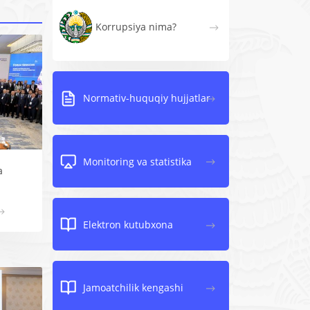
Korrupsiya nima?
Normativ-huquqiy hujjatlar
Monitoring va statistika
a
Elektron kutubxona
Jamoatchilik kengashi