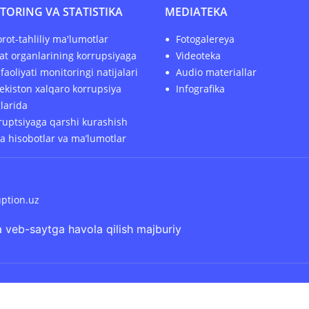
TORING VA STATISTIKA
MEDIATEKA
rot-tahliliy ma'lumotlar
Fotogalereya
at organlarining korrupsiyaga
Videoteka
faoliyati monitoringi natijalari
Audio materiallar
ekiston xalqaro korrupsiya
Infografika
glarida
uptsiyaga qarshi kurashish
ha hisobotlar va ma’lumotlar
uption.uz
 veb-saytga havola qilish majburiy
senziya bo‘yicha foydalanish mumkin:
Creative Commons Attr