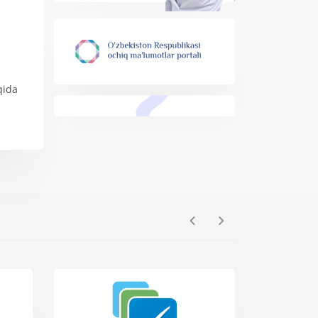
qida
Previous
Next