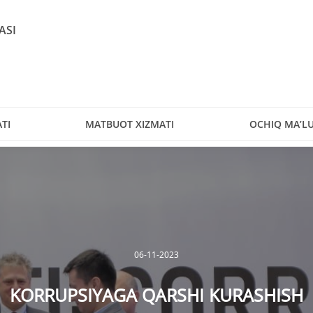
ASI
TI
MATBUOT XIZMATI
OCHIQ MA’L
06-11-2023
“III TOSHKENT AKSILKORRUPSIYA