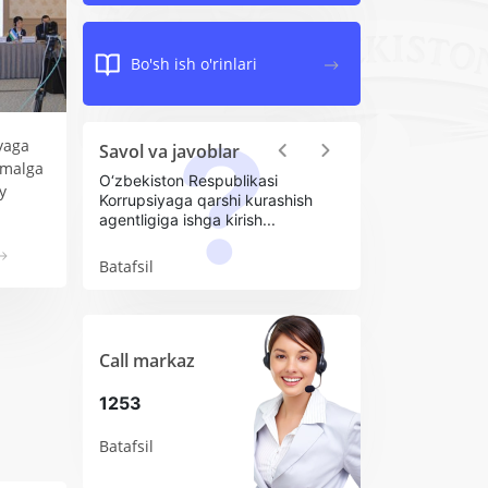
Bo'sh ish o'rinlari
yaga
Savol va javoblar
Previous
Next
amalga
n Respublikasi
Normativ-huquqiy hujjatlarning
y
ga qarshi kurashish
korrupsiyaga qarshi ekspertizasi
ishga kirish...
nima?
Batafsil
Call markaz
1253
Batafsil