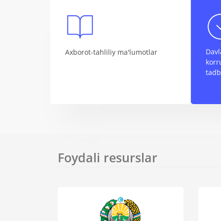
Davl
Axborot-tahliliy ma'lumotlar
korr
tadb
Foydali resurslar