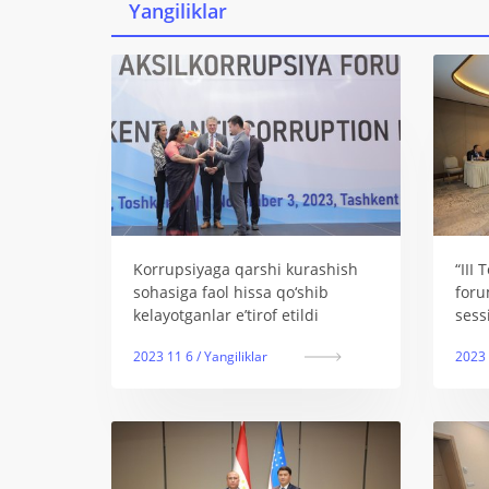
Yangiliklar
Korrupsiyaga qarshi kurashish
“III
sohasiga faol hissa qo‘shib
foru
kelayotganlar eʼtirof etildi
sessi
2023 11 6 / Yangiliklar
2023 