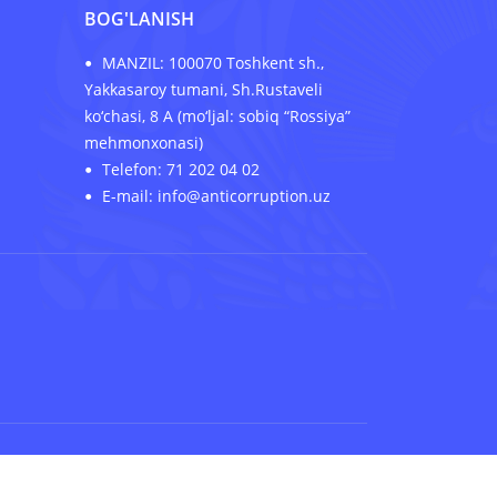
BOG'LANISH
MANZIL: 100070 Toshkent sh.,
Yakkasaroy tumani, Sh.Rustaveli
ko‘chasi, 8 A (mo‘ljal: sobiq “Rossiya”
mehmonxonasi)
Telefon: 71 202 04 02
E-mail: info@anticorruption.uz
ibution 4.0 International