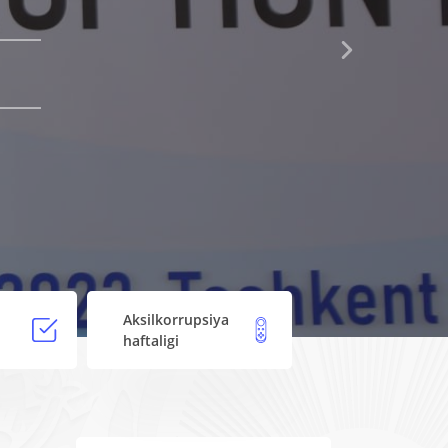
LAR...
Next
Aksilkorrupsiya
haftaligi