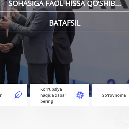
DOIRASIDA INTERAKTIV SESSIYA
BATAFSIL
Korrupsiya
r
haqida xabar
So'rovnoma
bering